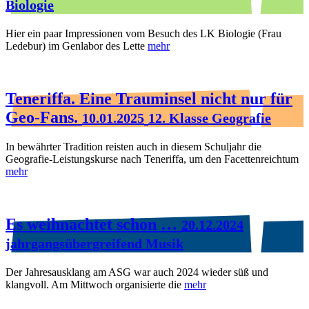
Biologie
Hier ein paar Impressionen vom Besuch des LK Biologie (Frau
Ledebur) im Genlabor des Lette
mehr
Teneriffa. Eine Trauminsel nicht nur für
Geo-Fans.
10.01.2025
12. Klasse Geografie
In bewährter Tradition reisten auch in diesem Schuljahr die
Geografie-Leistungskurse nach Teneriffa, um den Facettenreichtum
mehr
Es weihnachtet schon …
20.12.2024
jahrgangsübergreifend Musik
Der Jahresausklang am ASG war auch 2024 wieder süß und
klangvoll. Am Mittwoch organisierte die
mehr