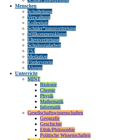
Schüler:innenzeitung
Menschen
Schulleitung
Verwaltung
Kollegium
Schüler*innenvertretung
Willkommensklasse
Elternvertretung
Schulsozialarbeit
FSJ
Mediation
Förderverein
Alumni
Unterricht
MINT
Biologie
Chemie
Physik
Mathematik
Informatik
Gesellschaftswissenschaften
Geografie
Geschichte
Ethik/Philosophie
Politische Wissenschaften