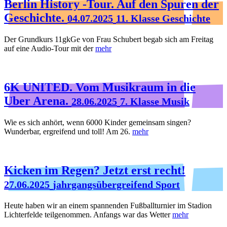
Berlin History -Tour. Auf den Spuren der
Geschichte.
04.07.2025
11. Klasse Geschichte
Der Grundkurs 11gkGe von Frau Schubert begab sich am Freitag
auf eine Audio-Tour mit der
mehr
6K UNITED. Vom Musikraum in die
Uber Arena.
28.06.2025
7. Klasse Musik
Wie es sich anhört, wenn 6000 Kinder gemeinsam singen?
Wunderbar, ergreifend und toll! Am 26.
mehr
Kicken im Regen? Jetzt erst recht!
27.06.2025
jahrgangsübergreifend Sport
Heute haben wir an einem spannenden Fußballturnier im Stadion
Lichterfelde teilgenommen. Anfangs war das Wetter
mehr