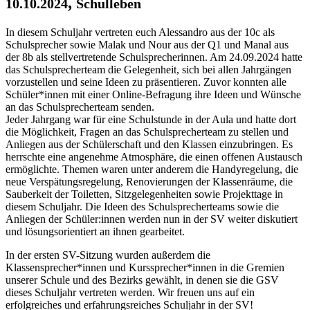
,
10.10.2024
Schulleben
In diesem Schuljahr vertreten euch Alessandro aus der 10c als
Schulsprecher sowie Malak und Nour aus der Q1 und Manal aus
der 8b als stellvertretende Schulsprecherinnen. Am 24.09.2024 hatte
das Schulsprecherteam die Gelegenheit, sich bei allen Jahrgängen
vorzustellen und seine Ideen zu präsentieren. Zuvor konnten alle
Schüler*innen mit einer Online-Befragung ihre Ideen und Wünsche
an das Schulsprecherteam senden.
Jeder Jahrgang war für eine Schulstunde in der Aula und hatte dort
die Möglichkeit, Fragen an das Schulsprecherteam zu stellen und
Anliegen aus der Schülerschaft und den Klassen einzubringen. Es
herrschte eine angenehme Atmosphäre, die einen offenen Austausch
ermöglichte. Themen waren unter anderem die Handyregelung, die
neue Verspätungsregelung, Renovierungen der Klassenräume, die
Sauberkeit der Toiletten, Sitzgelegenheiten sowie Projekttage in
diesem Schuljahr. Die Ideen des Schulsprecherteams sowie die
Anliegen der Schüler:innen werden nun in der SV weiter diskutiert
und lösungsorientiert an ihnen gearbeitet.
In der ersten SV-Sitzung wurden außerdem die
Klassensprecher*innen und Kurssprecher*innen in die Gremien
unserer Schule und des Bezirks gewählt, in denen sie die GSV
dieses Schuljahr vertreten werden. Wir freuen uns auf ein
erfolgreiches und erfahrungsreiches Schuljahr in der SV!