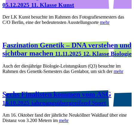
05.12.2025
11. Klasse Kunst
Der LK Kunst besuchte im Rahmen des Fotografiesemesters das
C/O Berlin, eine der bedeutensten Ausstellungsorte
mehr
Faszination Genetik – DNA verstehen und
sichtbar machen
11.11.2025
12. Klasse Biologie
Auch der diesjährige Biologie-Leistungskurs (Q3) besuchte im
Rahmen des Genetik-Semesters das Genlabor, um sich der
mehr
Sechs Finalisten kommen vom ASG
16.10.2025
jahrgangsübergreifend Sport
Am 16. Oktober fand der jährliche Neuköllner Waldlauf über eine
Distanz von 3.200 Metern im
mehr