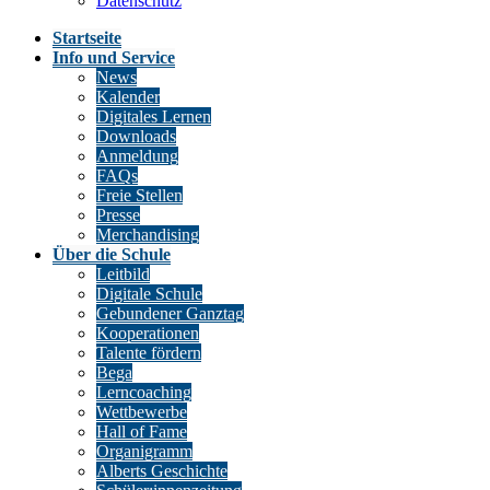
Datenschutz
Startseite
Info und Service
News
Kalender
Digitales Lernen
Downloads
Anmeldung
FAQs
Freie Stellen
Presse
Merchandising
Über die Schule
Leitbild
Digitale Schule
Gebundener Ganztag
Kooperationen
Talente fördern
Bega
Lerncoaching
Wettbewerbe
Hall of Fame
Organigramm
Alberts Geschichte