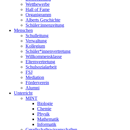
Wettbewerbe
Hall of Fame
Organigramm
Alberts Geschichte
Schüler:innenzeitung
Menschen
Schulleitung
Verwaltung
Kollegium
Schüler*innenvertretung
Willkommensklasse
Elternvertretung
Schulsozialarbeit
FSJ
Mediation
Förderverein
Alumni
Unterricht
MINT
Biologie
Chemie
Physik
Mathematik
Informatik
Gesellschaftswissenschaften