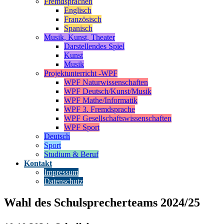
Fremdsprachen
Englisch
Französisch
Spanisch
Musik, Kunst, Theater
Darstellendes Spiel
Kunst
Musik
Projektunterricht -WPF
WPF Naturwissenschaften
WPF Deutsch/Kunst/Musik
WPF Mathe/Informatik
WPF 3. Fremdsprache
WPF Gesellschaftswissenschaften
WPF Sport
Deutsch
Sport
Studium & Beruf
Kontakt
Impressum
Datenschutz
Wahl des Schulsprecherteams 2024/25