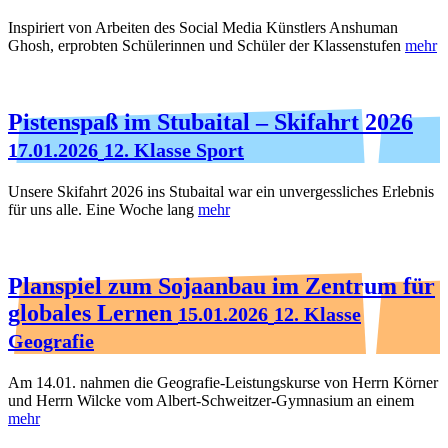
Inspiriert von Arbeiten des Social Media Künstlers Anshuman
Ghosh, erprobten Schülerinnen und Schüler der Klassenstufen
mehr
Pistenspaß im Stubaital – Skifahrt 2026
17.01.2026
12. Klasse Sport
Unsere Skifahrt 2026 ins Stubaital war ein unvergessliches Erlebnis
für uns alle. Eine Woche lang
mehr
Planspiel zum Sojaanbau im Zentrum für
globales Lernen
15.01.2026
12. Klasse
Geografie
Am 14.01. nahmen die Geografie-Leistungskurse von Herrn Körner
und Herrn Wilcke vom Albert-Schweitzer-Gymnasium an einem
mehr