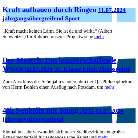
Kraft aufbauen durch Ringen
11.07.2024
jahrgangsübergreifend Sport
„Kraft macht keinen Lärm. Sie ist da und wirkt.“ (Albert
Schweitzer) Im Rahmen unserer Projektwoche
mehr
Der Mensch: Das kunsterschaffende
Wesen
03.07.2024
11. Klasse Ethik/Philosophie
Zum Abschluss des Schuljahres unternahm der Q2-Philosophiekurs
von Herrn Bohlen einen Ausflug nach Potsdam, um
mehr
48h Neukölln mit Young Arts
01.07.2024
jahrgangsübergreifend
Einmal im Jahr verwandelt sich unser Stadtbezirk in ein großes
Experimentierfeld für zeitgenössische Kunst und
mehr