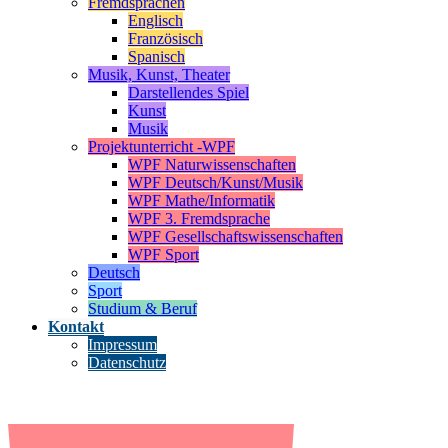
Fremdsprachen
Englisch
Französisch
Spanisch
Musik, Kunst, Theater
Darstellendes Spiel
Kunst
Musik
Projektunterricht -WPF
WPF Naturwissenschaften
WPF Deutsch/Kunst/Musik
WPF Mathe/Informatik
WPF 3. Fremdsprache
WPF Gesellschaftswissenschaften
WPF Sport
Deutsch
Sport
Studium & Beruf
Kontakt
Impressum
Datenschutz