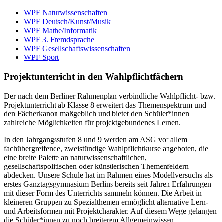
WPF Naturwissenschaften
WPF Deutsch/Kunst/Musik
WPF Mathe/Informatik
WPF 3. Fremdsprache
WPF Gesellschaftswissenschaften
WPF Sport
Projektunterricht in den Wahlpflichtfächern
Der nach dem Berliner Rahmenplan verbindliche Wahlpflicht- bzw.
Projektunterricht ab Klasse 8 erweitert das Themenspektrum und
den Fächerkanon maßgeblich und bietet den Schüler*innen
zahlreiche Möglichkeiten für projektgebundenes Lernen.
In den Jahrgangsstufen 8 und 9 werden am ASG vor allem
fachübergreifende, zweistündige Wahlpflichtkurse angeboten, die
eine breite Palette an naturwissenschaftlichen,
gesellschaftspolitischen oder künstlerischen Themenfeldern
abdecken. Unsere Schule hat im Rahmen eines Modellversuchs als
erstes Ganztagsgymnasium Berlins bereits seit Jahren Erfahrungen
mit dieser Form des Unterrichts sammeln können. Die Arbeit in
kleineren Gruppen zu Spezialthemen ermöglicht alternative Lern-
und Arbeitsformen mit Projektcharakter. Auf diesem Wege gelangen
die Schüler*innen zu noch breiterem Allgemeinwissen.