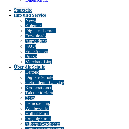
Datenschutz
Startseite
Info und Service
News
Kalender
Digitales Lernen
Downloads
Anmeldung
FAQs
Freie Stellen
Presse
Merchandising
Über die Schule
Leitbild
Digitale Schule
Gebundener Ganztag
Kooperationen
Talente fördern
Bega
Lerncoaching
Wettbewerbe
Hall of Fame
Organigramm
Alberts Geschichte