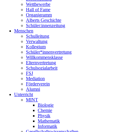
Wettbewerbe
Hall of Fame
Organigramm
Alberts Geschichte
Schüler:innenzeitung
Menschen
Schulleitung
Verwaltung
Kollegium
Schüler*innenvertretung
Willkommensklasse
Elternvertretung
Schulsozialarbeit
FSJ
Mediation
Förderverein
Alumni
Unterricht
MINT
Biologie
Chemie
Physik
Mathematik
Informatik
Gesellschaftswissenschaften