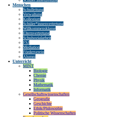
Schüler:innenzeitung
Menschen
Schulleitung
Verwaltung
Kollegium
Schüler*innenvertretung
Willkommensklasse
Elternvertretung
Schulsozialarbeit
FSJ
Mediation
Förderverein
Alumni
Unterricht
MINT
Biologie
Chemie
Physik
Mathematik
Informatik
Gesellschaftswissenschaften
Geografie
Geschichte
Ethik/Philosophie
Politische Wissenschaften