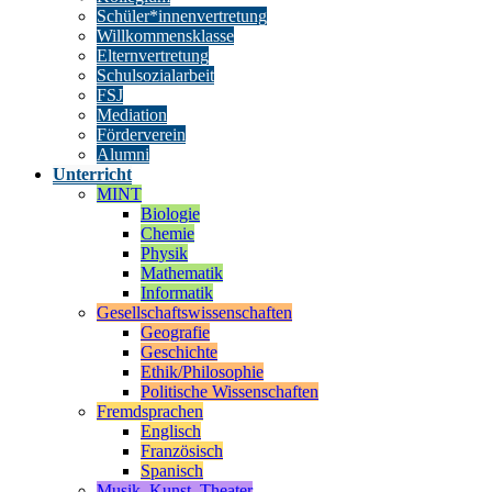
Schüler*innenvertretung
Willkommensklasse
Elternvertretung
Schulsozialarbeit
FSJ
Mediation
Förderverein
Alumni
Unterricht
MINT
Biologie
Chemie
Physik
Mathematik
Informatik
Gesellschaftswissenschaften
Geografie
Geschichte
Ethik/Philosophie
Politische Wissenschaften
Fremdsprachen
Englisch
Französisch
Spanisch
Musik, Kunst, Theater