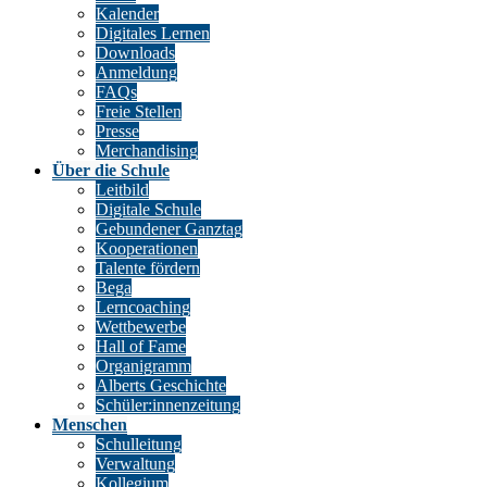
Kalender
Digitales Lernen
Downloads
Anmeldung
FAQs
Freie Stellen
Presse
Merchandising
Über die Schule
Leitbild
Digitale Schule
Gebundener Ganztag
Kooperationen
Talente fördern
Bega
Lerncoaching
Wettbewerbe
Hall of Fame
Organigramm
Alberts Geschichte
Schüler:innenzeitung
Menschen
Schulleitung
Verwaltung
Kollegium