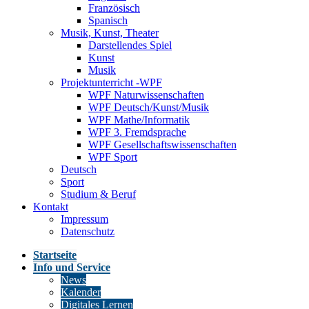
Französisch
Spanisch
Musik, Kunst, Theater
Darstellendes Spiel
Kunst
Musik
Projektunterricht -WPF
WPF Naturwissenschaften
WPF Deutsch/Kunst/Musik
WPF Mathe/Informatik
WPF 3. Fremdsprache
WPF Gesellschaftswissenschaften
WPF Sport
Deutsch
Sport
Studium & Beruf
Kontakt
Impressum
Datenschutz
Startseite
Info und Service
News
Kalender
Digitales Lernen