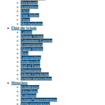
Downloads
Anmeldung
FAQs
Freie Stellen
Presse
Merchandising
Über die Schule
Leitbild
Digitale Schule
Gebundener Ganztag
Kooperationen
Talente fördern
Bega
Lerncoaching
Wettbewerbe
Hall of Fame
Organigramm
Alberts Geschichte
Schüler:innenzeitung
Menschen
Schulleitung
Verwaltung
Kollegium
Schüler*innenvertretung
Willkommensklasse