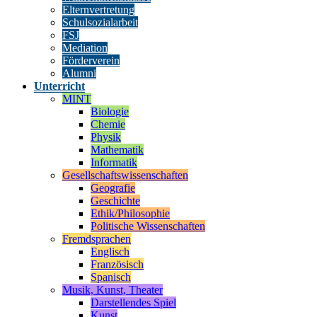
Elternvertretung
Schulsozialarbeit
FSJ
Mediation
Förderverein
Alumni
Unterricht
MINT
Biologie
Chemie
Physik
Mathematik
Informatik
Gesellschaftswissenschaften
Geografie
Geschichte
Ethik/Philosophie
Politische Wissenschaften
Fremdsprachen
Englisch
Französisch
Spanisch
Musik, Kunst, Theater
Darstellendes Spiel
Kunst