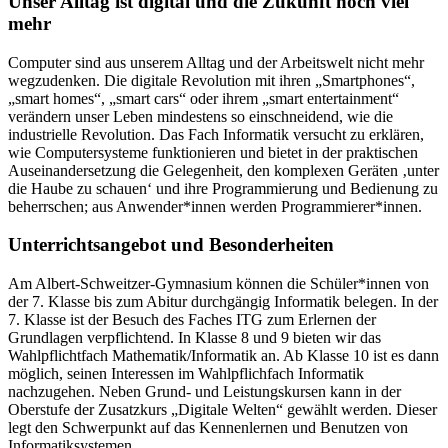
Unser Alltag ist digital und die Zukunft noch viel
mehr
Computer sind aus unserem Alltag und der Arbeitswelt nicht mehr
wegzudenken. Die digitale Revolution mit ihren „Smartphones“,
„smart homes“, „smart cars“ oder ihrem „smart entertainment“
verändern unser Leben mindestens so einschneidend, wie die
industrielle Revolution. Das Fach Informatik versucht zu erklären,
wie Computersysteme funktionieren und bietet in der praktischen
Auseinandersetzung die Gelegenheit, den komplexen Geräten ‚unter
die Haube zu schauen‘ und ihre Programmierung und Bedienung zu
beherrschen; aus Anwender*innen werden Programmierer*innen.
Unterrichtsangebot und Besonderheiten
Am Albert-Schweitzer-Gymnasium können die Schüler*innen von
der 7. Klasse bis zum Abitur durchgängig Informatik belegen. In der
7. Klasse ist der Besuch des Faches ITG zum Erlernen der
Grundlagen verpflichtend. In Klasse 8 und 9 bieten wir das
Wahlpflichtfach Mathematik/Informatik an. Ab Klasse 10 ist es dann
möglich, seinen Interessen im Wahlpflichfach Informatik
nachzugehen. Neben Grund- und Leistungskursen kann in der
Oberstufe der Zusatzkurs „Digitale Welten“ gewählt werden. Dieser
legt den Schwerpunkt auf das Kennenlernen und Benutzen von
Informatiksystemen.