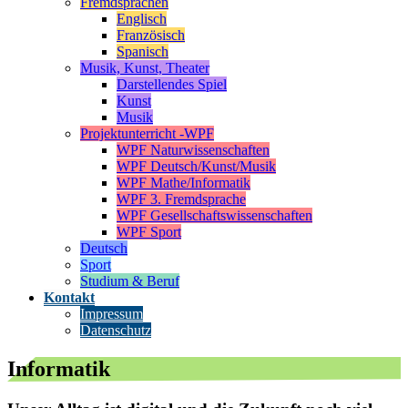
Fremdsprachen
Englisch
Französisch
Spanisch
Musik, Kunst, Theater
Darstellendes Spiel
Kunst
Musik
Projektunterricht -WPF
WPF Naturwissenschaften
WPF Deutsch/Kunst/Musik
WPF Mathe/Informatik
WPF 3. Fremdsprache
WPF Gesellschaftswissenschaften
WPF Sport
Deutsch
Sport
Studium & Beruf
Kontakt
Impressum
Datenschutz
Informatik