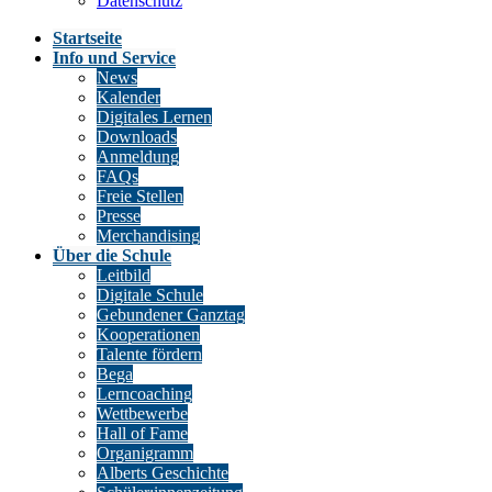
Datenschutz
Startseite
Info und Service
News
Kalender
Digitales Lernen
Downloads
Anmeldung
FAQs
Freie Stellen
Presse
Merchandising
Über die Schule
Leitbild
Digitale Schule
Gebundener Ganztag
Kooperationen
Talente fördern
Bega
Lerncoaching
Wettbewerbe
Hall of Fame
Organigramm
Alberts Geschichte