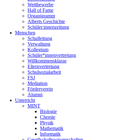
Wettbewerbe
Hall of Fame
Organigramm
Alberts Geschichte
Schüler:innenzeitung
Menschen
Schulleitung
Verwaltung
Kollegium
Schüler*innenvertretung
Willkommensklasse
Elternvertretung
Schulsozialarbeit
FSJ
Mediation
Förderverein
Alumni
Unterricht
MINT
Biologie
Chemie
Physik
Mathematik
Informatik
Gesellschaftswissenschaften