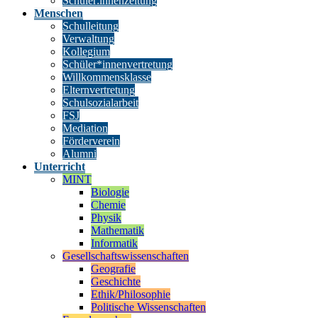
Schüler:innenzeitung
Menschen
Schulleitung
Verwaltung
Kollegium
Schüler*innenvertretung
Willkommensklasse
Elternvertretung
Schulsozialarbeit
FSJ
Mediation
Förderverein
Alumni
Unterricht
MINT
Biologie
Chemie
Physik
Mathematik
Informatik
Gesellschaftswissenschaften
Geografie
Geschichte
Ethik/Philosophie
Politische Wissenschaften