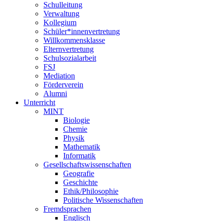
Schulleitung
Verwaltung
Kollegium
Schüler*innenvertretung
Willkommensklasse
Elternvertretung
Schulsozialarbeit
FSJ
Mediation
Förderverein
Alumni
Unterricht
MINT
Biologie
Chemie
Physik
Mathematik
Informatik
Gesellschaftswissenschaften
Geografie
Geschichte
Ethik/Philosophie
Politische Wissenschaften
Fremdsprachen
Englisch