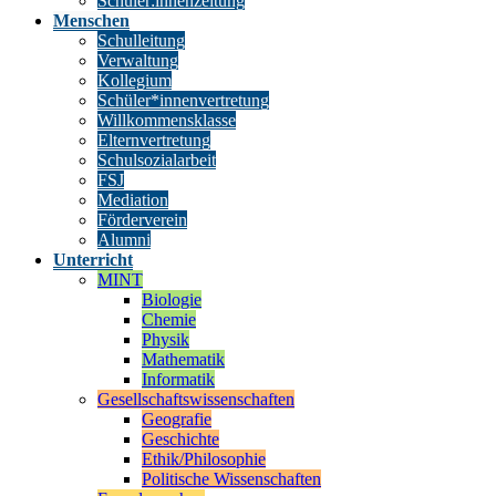
Schüler:innenzeitung
Menschen
Schulleitung
Verwaltung
Kollegium
Schüler*innenvertretung
Willkommensklasse
Elternvertretung
Schulsozialarbeit
FSJ
Mediation
Förderverein
Alumni
Unterricht
MINT
Biologie
Chemie
Physik
Mathematik
Informatik
Gesellschaftswissenschaften
Geografie
Geschichte
Ethik/Philosophie
Politische Wissenschaften