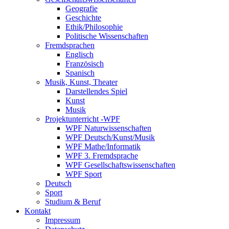
Geografie
Geschichte
Ethik/Philosophie
Politische Wissenschaften
Fremdsprachen
Englisch
Französisch
Spanisch
Musik, Kunst, Theater
Darstellendes Spiel
Kunst
Musik
Projektunterricht -WPF
WPF Naturwissenschaften
WPF Deutsch/Kunst/Musik
WPF Mathe/Informatik
WPF 3. Fremdsprache
WPF Gesellschaftswissenschaften
WPF Sport
Deutsch
Sport
Studium & Beruf
Kontakt
Impressum