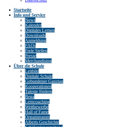
Datenschutz
Startseite
Info und Service
News
Kalender
Digitales Lernen
Downloads
Anmeldung
FAQs
Freie Stellen
Presse
Merchandising
Über die Schule
Leitbild
Digitale Schule
Gebundener Ganztag
Kooperationen
Talente fördern
Bega
Lerncoaching
Wettbewerbe
Hall of Fame
Organigramm
Alberts Geschichte