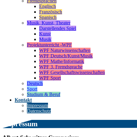
Fremdsprachen
Englisch
Französisch
Spanisch
Musik, Kunst, Theater
Darstellendes Spiel
Kunst
Musik
Projektunterricht -WPF
WPF Naturwissenschaften
WPF Deutsch/Kunst/Musik
WPF Mathe/Informatik
WPF 3. Fremdsprache
WPF Gesellschaftswissenschaften
WPF Sport
Deutsch
Sport
Studium & Beruf
Kontakt
Impressum
Datenschutz
Impressum