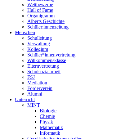
Wettbewerbe
Hall of Fame
Organigramm
Alberts Geschichte
Schüler:innenzeitung
Menschen
Schulleitung
Verwaltung
Kollegium
Schüler*innenvertretung
Willkommensklasse
Elternvertretung
Schulsozialarbeit
FSJ
Mediation
Förderverein
Alumni
Unterricht
MINT
Biologie
Chemie
Physik
Mathematik
Informatik
Gesellschaftswissenschaften