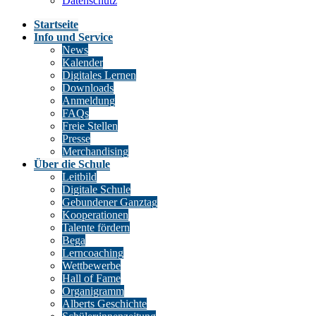
Datenschutz
Startseite
Info und Service
News
Kalender
Digitales Lernen
Downloads
Anmeldung
FAQs
Freie Stellen
Presse
Merchandising
Über die Schule
Leitbild
Digitale Schule
Gebundener Ganztag
Kooperationen
Talente fördern
Bega
Lerncoaching
Wettbewerbe
Hall of Fame
Organigramm
Alberts Geschichte