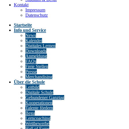
Kontakt
Impressum
Datenschutz
Startseite
Info und Service
News
Kalender
Digitales Lernen
Downloads
Anmeldung
FAQs
Freie Stellen
Presse
Merchandising
Über die Schule
Leitbild
Digitale Schule
Gebundener Ganztag
Kooperationen
Talente fördern
Bega
Lerncoaching
Wettbewerbe
Hall of Fame