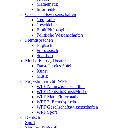
Mathematik
Informatik
Gesellschaftswissenschaften
Geografie
Geschichte
Ethik/Philosophie
Politische Wissenschaften
Fremdsprachen
Englisch
Französisch
Spanisch
Musik, Kunst, Theater
Darstellendes Spiel
Kunst
Musik
Projektunterricht -WPF
WPF Naturwissenschaften
WPF Deutsch/Kunst/Musik
WPF Mathe/Informatik
WPF 3. Fremdsprache
WPF Gesellschaftswissenschaften
WPF Sport
Deutsch
Sport
Studium & Beruf