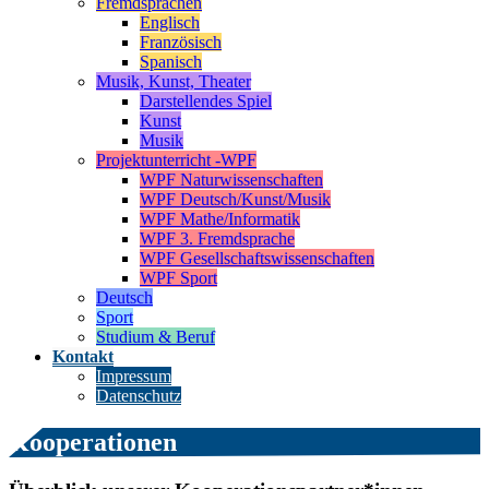
Fremdsprachen
Englisch
Französisch
Spanisch
Musik, Kunst, Theater
Darstellendes Spiel
Kunst
Musik
Projektunterricht -WPF
WPF Naturwissenschaften
WPF Deutsch/Kunst/Musik
WPF Mathe/Informatik
WPF 3. Fremdsprache
WPF Gesellschaftswissenschaften
WPF Sport
Deutsch
Sport
Studium & Beruf
Kontakt
Impressum
Datenschutz
Kooperationen