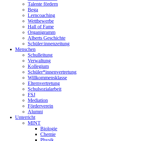
Talente fördern
Bega
Lerncoaching
Wettbewerbe
Hall of Fame
Organigramm
Alberts Geschichte
Schüler:innenzeitung
Menschen
Schulleitung
Verwaltung
Kollegium
Schüler*innenvertretung
Willkommensklasse
Elternvertretung
Schulsozialarbeit
FSJ
Mediation
Förderverein
Alumni
Unterricht
MINT
Biologie
Chemie
Physik