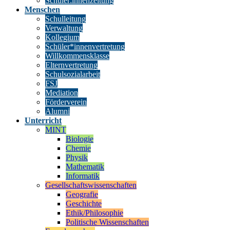
Schüler:innenzeitung
Menschen
Schulleitung
Verwaltung
Kollegium
Schüler*innenvertretung
Willkommensklasse
Elternvertretung
Schulsozialarbeit
FSJ
Mediation
Förderverein
Alumni
Unterricht
MINT
Biologie
Chemie
Physik
Mathematik
Informatik
Gesellschaftswissenschaften
Geografie
Geschichte
Ethik/Philosophie
Politische Wissenschaften