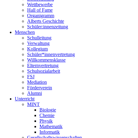
Wettbewerbe
Hall of Fame
Organigramm
Alberts Geschichte
Schüler:innenzeitung
Menschen
Schulleitung
Verwaltung
Kollegium
Schüler*innenvertretung
Willkommensklasse
Elternvertretung
Schulsozialarbeit
FSJ
Mediation
Förderverein
Alumni
Unterricht
MINT
Biologie
Chemie
Physik
Mathematik
Informatik
Gesellschaftswissenschaften