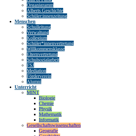
Organigramm
Alberts Geschichte
Schüler:innenzeitung
Menschen
Schulleitung
Verwaltung
Kollegium
Schüler*innenvertretung
Willkommensklasse
Elternvertretung
Schulsozialarbeit
FSJ
Mediation
Förderverein
Alumni
Unterricht
MINT
Biologie
Chemie
Physik
Mathematik
Informatik
Gesellschaftswissenschaften
Geografie