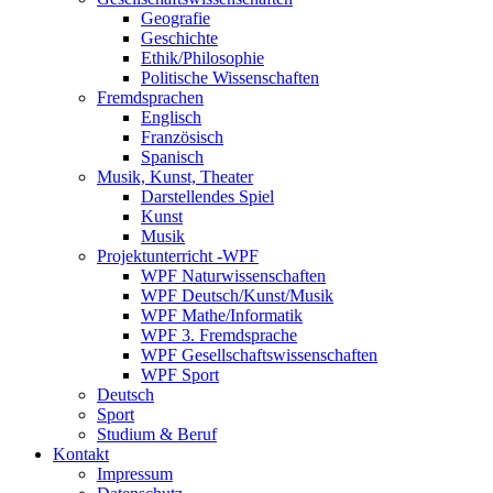
Geografie
Geschichte
Ethik/Philosophie
Politische Wissenschaften
Fremdsprachen
Englisch
Französisch
Spanisch
Musik, Kunst, Theater
Darstellendes Spiel
Kunst
Musik
Projektunterricht -WPF
WPF Naturwissenschaften
WPF Deutsch/Kunst/Musik
WPF Mathe/Informatik
WPF 3. Fremdsprache
WPF Gesellschaftswissenschaften
WPF Sport
Deutsch
Sport
Studium & Beruf
Kontakt
Impressum