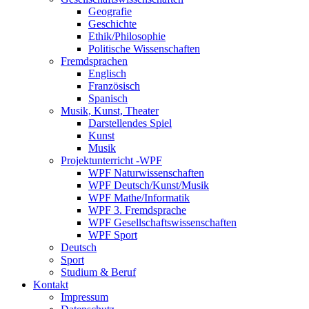
Geografie
Geschichte
Ethik/Philosophie
Politische Wissenschaften
Fremdsprachen
Englisch
Französisch
Spanisch
Musik, Kunst, Theater
Darstellendes Spiel
Kunst
Musik
Projektunterricht -WPF
WPF Naturwissenschaften
WPF Deutsch/Kunst/Musik
WPF Mathe/Informatik
WPF 3. Fremdsprache
WPF Gesellschaftswissenschaften
WPF Sport
Deutsch
Sport
Studium & Beruf
Kontakt
Impressum