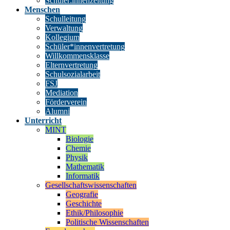
Schüler:innenzeitung
Menschen
Schulleitung
Verwaltung
Kollegium
Schüler*innenvertretung
Willkommensklasse
Elternvertretung
Schulsozialarbeit
FSJ
Mediation
Förderverein
Alumni
Unterricht
MINT
Biologie
Chemie
Physik
Mathematik
Informatik
Gesellschaftswissenschaften
Geografie
Geschichte
Ethik/Philosophie
Politische Wissenschaften