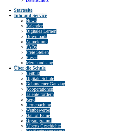
Datenschutz
Startseite
Info und Service
News
Kalender
Digitales Lernen
Downloads
Anmeldung
FAQs
Freie Stellen
Presse
Merchandising
Über die Schule
Leitbild
Digitale Schule
Gebundener Ganztag
Kooperationen
Talente fördern
Bega
Lerncoaching
Wettbewerbe
Hall of Fame
Organigramm
Alberts Geschichte