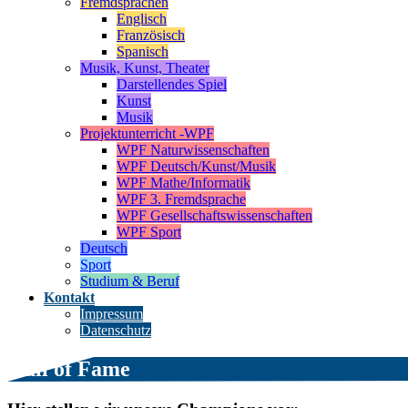
Fremdsprachen
Englisch
Französisch
Spanisch
Musik, Kunst, Theater
Darstellendes Spiel
Kunst
Musik
Projektunterricht -WPF
WPF Naturwissenschaften
WPF Deutsch/Kunst/Musik
WPF Mathe/Informatik
WPF 3. Fremdsprache
WPF Gesellschaftswissenschaften
WPF Sport
Deutsch
Sport
Studium & Beruf
Kontakt
Impressum
Datenschutz
Hall of Fame