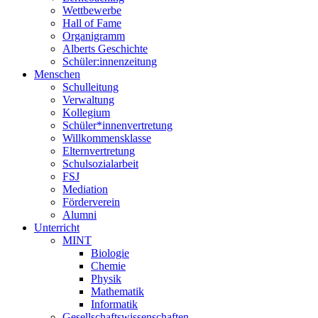
Wettbewerbe
Hall of Fame
Organigramm
Alberts Geschichte
Schüler:innenzeitung
Menschen
Schulleitung
Verwaltung
Kollegium
Schüler*innenvertretung
Willkommensklasse
Elternvertretung
Schulsozialarbeit
FSJ
Mediation
Förderverein
Alumni
Unterricht
MINT
Biologie
Chemie
Physik
Mathematik
Informatik
Gesellschaftswissenschaften