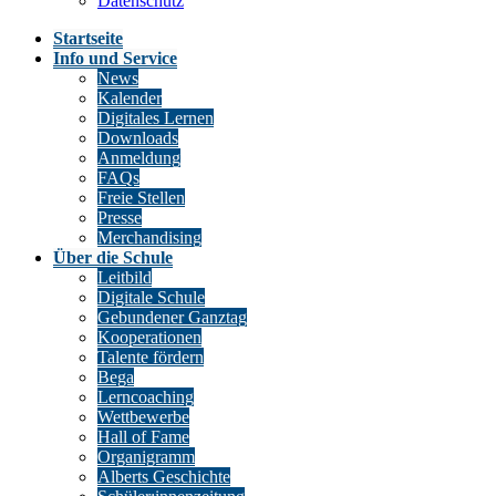
Datenschutz
Startseite
Info und Service
News
Kalender
Digitales Lernen
Downloads
Anmeldung
FAQs
Freie Stellen
Presse
Merchandising
Über die Schule
Leitbild
Digitale Schule
Gebundener Ganztag
Kooperationen
Talente fördern
Bega
Lerncoaching
Wettbewerbe
Hall of Fame
Organigramm
Alberts Geschichte