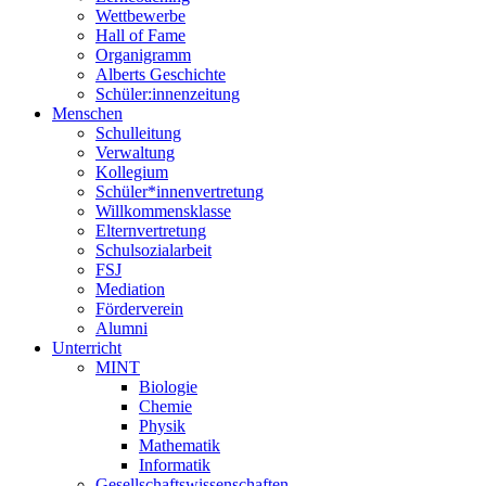
Wettbewerbe
Hall of Fame
Organigramm
Alberts Geschichte
Schüler:innenzeitung
Menschen
Schulleitung
Verwaltung
Kollegium
Schüler*innenvertretung
Willkommensklasse
Elternvertretung
Schulsozialarbeit
FSJ
Mediation
Förderverein
Alumni
Unterricht
MINT
Biologie
Chemie
Physik
Mathematik
Informatik
Gesellschaftswissenschaften