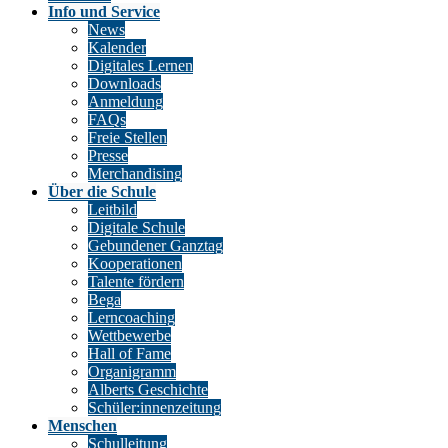
Info und Service
News
Kalender
Digitales Lernen
Downloads
Anmeldung
FAQs
Freie Stellen
Presse
Merchandising
Über die Schule
Leitbild
Digitale Schule
Gebundener Ganztag
Kooperationen
Talente fördern
Bega
Lerncoaching
Wettbewerbe
Hall of Fame
Organigramm
Alberts Geschichte
Schüler:innenzeitung
Menschen
Schulleitung