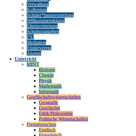
Verwaltung
Kollegium
Schüler*innenvertretung
Willkommensklasse
Elternvertretung
Schulsozialarbeit
FSJ
Mediation
Förderverein
Alumni
Unterricht
MINT
Biologie
Chemie
Physik
Mathematik
Informatik
Gesellschaftswissenschaften
Geografie
Geschichte
Ethik/Philosophie
Politische Wissenschaften
Fremdsprachen
Englisch
Französisch