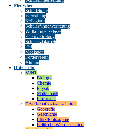
Schüler:innenzeitung
Menschen
Schulleitung
Verwaltung
Kollegium
Schüler*innenvertretung
Willkommensklasse
Elternvertretung
Schulsozialarbeit
FSJ
Mediation
Förderverein
Alumni
Unterricht
MINT
Biologie
Chemie
Physik
Mathematik
Informatik
Gesellschaftswissenschaften
Geografie
Geschichte
Ethik/Philosophie
Politische Wissenschaften