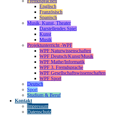
Fremdsprachen
Englisch
Französisch
Spanisch
Musik, Kunst, Theater
Darstellendes Spiel
Kunst
Musik
Projektunterricht -WPF
WPF Naturwissenschaften
WPF Deutsch/Kunst/Musik
WPF Mathe/Informatik
WPF 3. Fremdsprache
WPF Gesellschaftswissenschaften
WPF Sport
Deutsch
Sport
Studium & Beruf
Kontakt
Impressum
Datenschutz