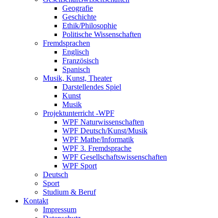
Geografie
Geschichte
Ethik/Philosophie
Politische Wissenschaften
Fremdsprachen
Englisch
Französisch
Spanisch
Musik, Kunst, Theater
Darstellendes Spiel
Kunst
Musik
Projektunterricht -WPF
WPF Naturwissenschaften
WPF Deutsch/Kunst/Musik
WPF Mathe/Informatik
WPF 3. Fremdsprache
WPF Gesellschaftswissenschaften
WPF Sport
Deutsch
Sport
Studium & Beruf
Kontakt
Impressum