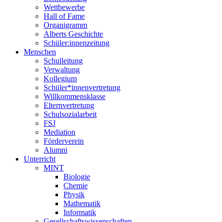
Wettbewerbe
Hall of Fame
Organigramm
Alberts Geschichte
Schüler:innenzeitung
Menschen
Schulleitung
Verwaltung
Kollegium
Schüler*innenvertretung
Willkommensklasse
Elternvertretung
Schulsozialarbeit
FSJ
Mediation
Förderverein
Alumni
Unterricht
MINT
Biologie
Chemie
Physik
Mathematik
Informatik
Gesellschaftswissenschaften