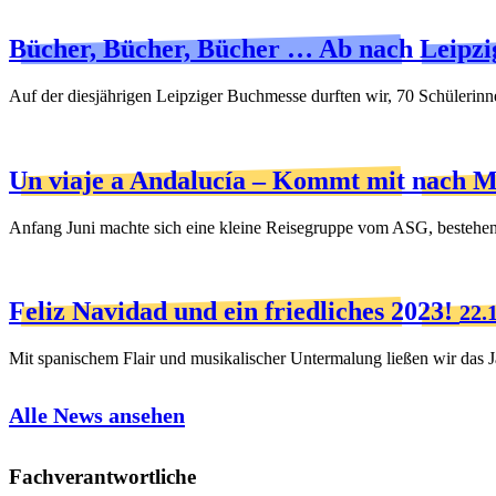
Bücher, Bücher, Bücher … Ab nach Leipzi
Auf der diesjährigen Leipziger Buchmesse durften wir, 70 Schüleri
Un viaje a Andalucía – Kommt mit nach M
Anfang Juni machte sich eine kleine Reisegruppe vom ASG, besteh
Feliz Navidad und ein friedliches 2023!
22.
Mit spanischem Flair und musikalischer Untermalung ließen wir das
Alle News ansehen
Fachverantwortliche