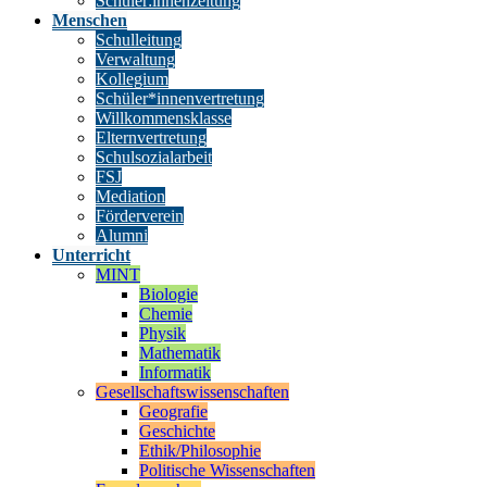
Schüler:innenzeitung
Menschen
Schulleitung
Verwaltung
Kollegium
Schüler*innenvertretung
Willkommensklasse
Elternvertretung
Schulsozialarbeit
FSJ
Mediation
Förderverein
Alumni
Unterricht
MINT
Biologie
Chemie
Physik
Mathematik
Informatik
Gesellschaftswissenschaften
Geografie
Geschichte
Ethik/Philosophie
Politische Wissenschaften