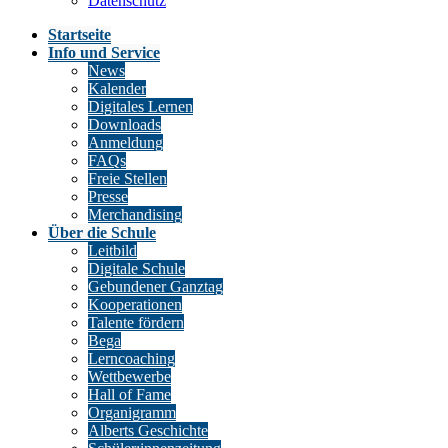
Datenschutz
Startseite
Info und Service
News
Kalender
Digitales Lernen
Downloads
Anmeldung
FAQs
Freie Stellen
Presse
Merchandising
Über die Schule
Leitbild
Digitale Schule
Gebundener Ganztag
Kooperationen
Talente fördern
Bega
Lerncoaching
Wettbewerbe
Hall of Fame
Organigramm
Alberts Geschichte