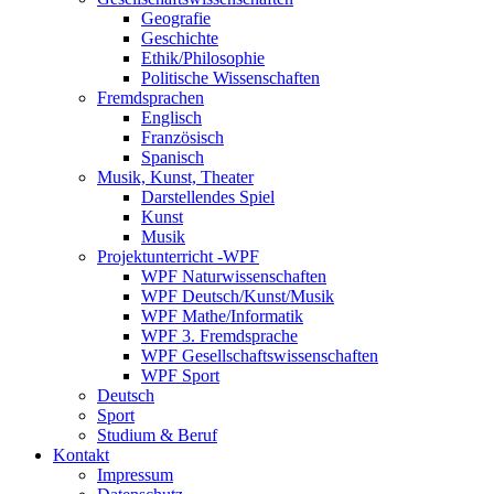
Geografie
Geschichte
Ethik/Philosophie
Politische Wissenschaften
Fremdsprachen
Englisch
Französisch
Spanisch
Musik, Kunst, Theater
Darstellendes Spiel
Kunst
Musik
Projektunterricht -WPF
WPF Naturwissenschaften
WPF Deutsch/Kunst/Musik
WPF Mathe/Informatik
WPF 3. Fremdsprache
WPF Gesellschaftswissenschaften
WPF Sport
Deutsch
Sport
Studium & Beruf
Kontakt
Impressum