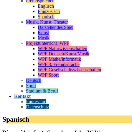
Fremdsprachen
Englisch
Französisch
Spanisch
Musik, Kunst, Theater
Darstellendes Spiel
Kunst
Musik
Projektunterricht -WPF
WPF Naturwissenschaften
WPF Deutsch/Kunst/Musik
WPF Mathe/Informatik
WPF 3. Fremdsprache
WPF Gesellschaftswissenschaften
WPF Sport
Deutsch
Sport
Studium & Beruf
Kontakt
Impressum
Datenschutz
Spanisch