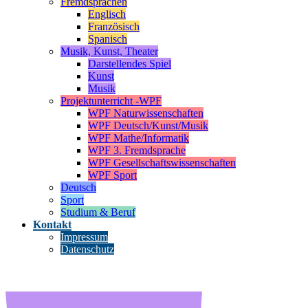
Fremdsprachen
Englisch
Französisch
Spanisch
Musik, Kunst, Theater
Darstellendes Spiel
Kunst
Musik
Projektunterricht -WPF
WPF Naturwissenschaften
WPF Deutsch/Kunst/Musik
WPF Mathe/Informatik
WPF 3. Fremdsprache
WPF Gesellschaftswissenschaften
WPF Sport
Deutsch
Sport
Studium & Beruf
Kontakt
Impressum
Datenschutz