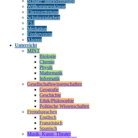
Schüler*innenvertretung
Willkommensklasse
Elternvertretung
Schulsozialarbeit
FSJ
Mediation
Förderverein
Alumni
Unterricht
MINT
Biologie
Chemie
Physik
Mathematik
Informatik
Gesellschaftswissenschaften
Geografie
Geschichte
Ethik/Philosophie
Politische Wissenschaften
Fremdsprachen
Englisch
Französisch
Spanisch
Musik, Kunst, Theater