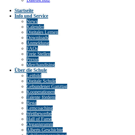
Datenschutz
Startseite
Info und Service
News
Kalender
Digitales Lernen
Downloads
Anmeldung
FAQs
Freie Stellen
Presse
Merchandising
Über die Schule
Leitbild
Digitale Schule
Gebundener Ganztag
Kooperationen
Talente fördern
Bega
Lerncoaching
Wettbewerbe
Hall of Fame
Organigramm
Alberts Geschichte