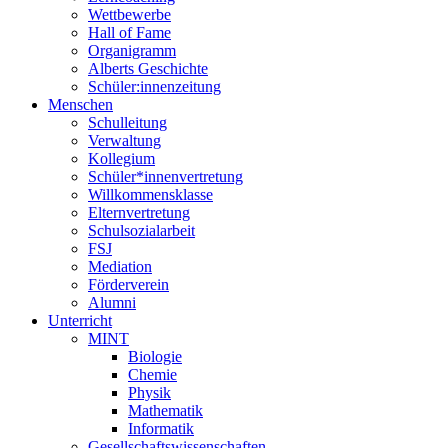
Wettbewerbe
Hall of Fame
Organigramm
Alberts Geschichte
Schüler:innenzeitung
Menschen
Schulleitung
Verwaltung
Kollegium
Schüler*innenvertretung
Willkommensklasse
Elternvertretung
Schulsozialarbeit
FSJ
Mediation
Förderverein
Alumni
Unterricht
MINT
Biologie
Chemie
Physik
Mathematik
Informatik
Gesellschaftswissenschaften