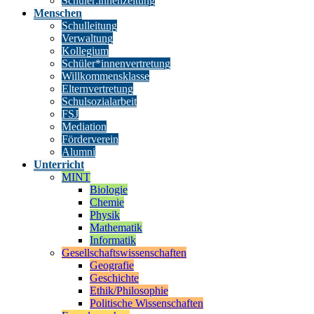
Schüler:innenzeitung
Menschen
Schulleitung
Verwaltung
Kollegium
Schüler*innenvertretung
Willkommensklasse
Elternvertretung
Schulsozialarbeit
FSJ
Mediation
Förderverein
Alumni
Unterricht
MINT
Biologie
Chemie
Physik
Mathematik
Informatik
Gesellschaftswissenschaften
Geografie
Geschichte
Ethik/Philosophie
Politische Wissenschaften