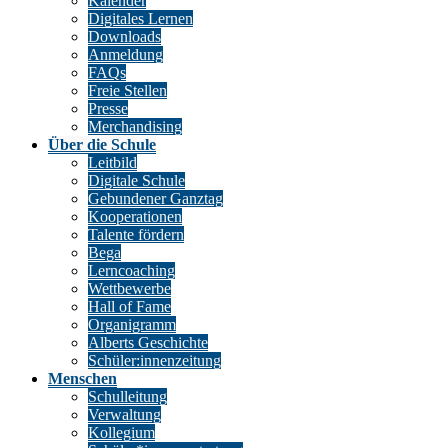
Kalender
Digitales Lernen
Downloads
Anmeldung
FAQs
Freie Stellen
Presse
Merchandising
Über die Schule
Leitbild
Digitale Schule
Gebundener Ganztag
Kooperationen
Talente fördern
Bega
Lerncoaching
Wettbewerbe
Hall of Fame
Organigramm
Alberts Geschichte
Schüler:innenzeitung
Menschen
Schulleitung
Verwaltung
Kollegium