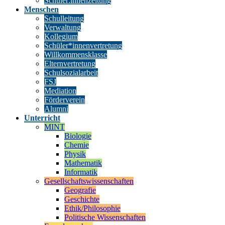
Schüler:innenzeitung
Menschen
Schulleitung
Verwaltung
Kollegium
Schüler*innenvertretung
Willkommensklasse
Elternvertretung
Schulsozialarbeit
FSJ
Mediation
Förderverein
Alumni
Unterricht
MINT
Biologie
Chemie
Physik
Mathematik
Informatik
Gesellschaftswissenschaften
Geografie
Geschichte
Ethik/Philosophie
Politische Wissenschaften