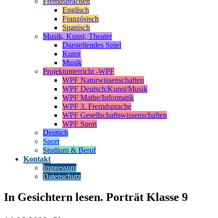
Fremdsprachen
Englisch
Französisch
Spanisch
Musik, Kunst, Theater
Darstellendes Spiel
Kunst
Musik
Projektunterricht -WPF
WPF Naturwissenschaften
WPF Deutsch/Kunst/Musik
WPF Mathe/Informatik
WPF 3. Fremdsprache
WPF Gesellschaftswissenschaften
WPF Sport
Deutsch
Sport
Studium & Beruf
Kontakt
Impressum
Datenschutz
In Gesichtern lesen. Porträt Klasse 9