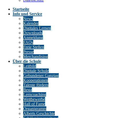
Datenschutz
Startseite
Info und Service
News
Kalender
Digitales Lernen
Downloads
Anmeldung
FAQs
Freie Stellen
Presse
Merchandising
Über die Schule
Leitbild
Digitale Schule
Gebundener Ganztag
Kooperationen
Talente fördern
Bega
Lerncoaching
Wettbewerbe
Hall of Fame
Organigramm
Alberts Geschichte