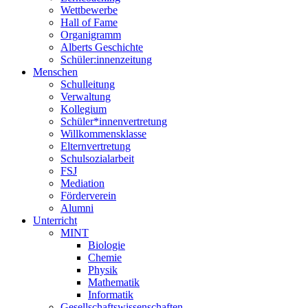
Wettbewerbe
Hall of Fame
Organigramm
Alberts Geschichte
Schüler:innenzeitung
Menschen
Schulleitung
Verwaltung
Kollegium
Schüler*innenvertretung
Willkommensklasse
Elternvertretung
Schulsozialarbeit
FSJ
Mediation
Förderverein
Alumni
Unterricht
MINT
Biologie
Chemie
Physik
Mathematik
Informatik
Gesellschaftswissenschaften