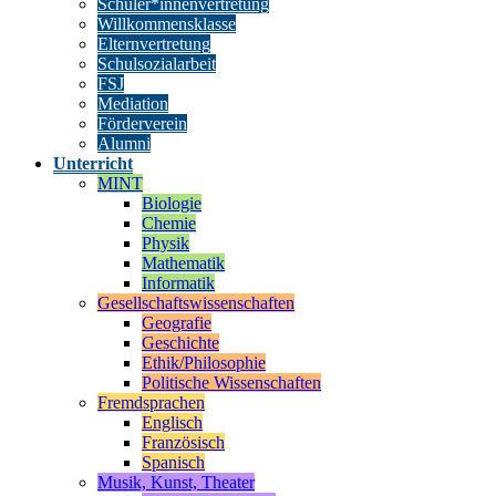
Schüler*innenvertretung
Willkommensklasse
Elternvertretung
Schulsozialarbeit
FSJ
Mediation
Förderverein
Alumni
Unterricht
MINT
Biologie
Chemie
Physik
Mathematik
Informatik
Gesellschaftswissenschaften
Geografie
Geschichte
Ethik/Philosophie
Politische Wissenschaften
Fremdsprachen
Englisch
Französisch
Spanisch
Musik, Kunst, Theater