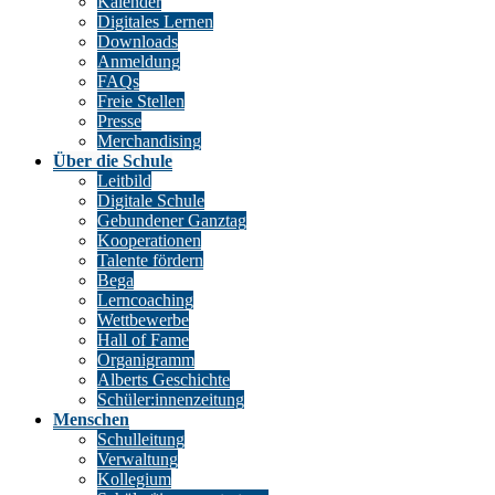
Kalender
Digitales Lernen
Downloads
Anmeldung
FAQs
Freie Stellen
Presse
Merchandising
Über die Schule
Leitbild
Digitale Schule
Gebundener Ganztag
Kooperationen
Talente fördern
Bega
Lerncoaching
Wettbewerbe
Hall of Fame
Organigramm
Alberts Geschichte
Schüler:innenzeitung
Menschen
Schulleitung
Verwaltung
Kollegium