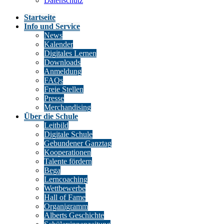
Datenschutz
Startseite
Info und Service
News
Kalender
Digitales Lernen
Downloads
Anmeldung
FAQs
Freie Stellen
Presse
Merchandising
Über die Schule
Leitbild
Digitale Schule
Gebundener Ganztag
Kooperationen
Talente fördern
Bega
Lerncoaching
Wettbewerbe
Hall of Fame
Organigramm
Alberts Geschichte