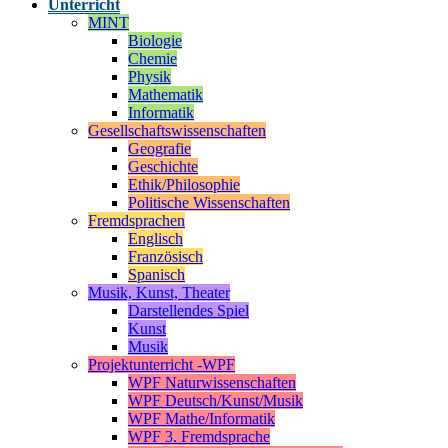
Unterricht
MINT
Biologie
Chemie
Physik
Mathematik
Informatik
Gesellschaftswissenschaften
Geografie
Geschichte
Ethik/Philosophie
Politische Wissenschaften
Fremdsprachen
Englisch
Französisch
Spanisch
Musik, Kunst, Theater
Darstellendes Spiel
Kunst
Musik
Projektunterricht -WPF
WPF Naturwissenschaften
WPF Deutsch/Kunst/Musik
WPF Mathe/Informatik
WPF 3. Fremdsprache