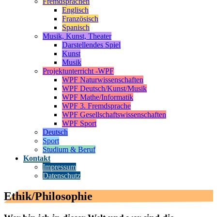
Fremdsprachen
Englisch
Französisch
Spanisch
Musik, Kunst, Theater
Darstellendes Spiel
Kunst
Musik
Projektunterricht -WPF
WPF Naturwissenschaften
WPF Deutsch/Kunst/Musik
WPF Mathe/Informatik
WPF 3. Fremdsprache
WPF Gesellschaftswissenschaften
WPF Sport
Deutsch
Sport
Studium & Beruf
Kontakt
Impressum
Datenschutz
Ethik/Philosophie