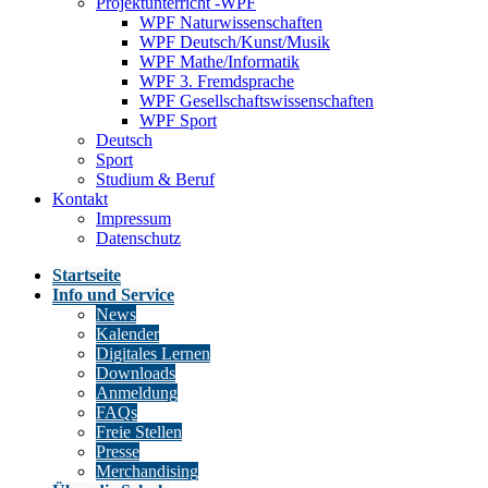
Projektunterricht -WPF
WPF Naturwissenschaften
WPF Deutsch/Kunst/Musik
WPF Mathe/Informatik
WPF 3. Fremdsprache
WPF Gesellschaftswissenschaften
WPF Sport
Deutsch
Sport
Studium & Beruf
Kontakt
Impressum
Datenschutz
Startseite
Info und Service
News
Kalender
Digitales Lernen
Downloads
Anmeldung
FAQs
Freie Stellen
Presse
Merchandising