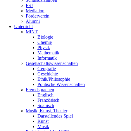
Schulsozialarbeit
FSJ
Mediation
Förderverein
Alumni
Unterricht
MINT
Biologie
Chemie
Physik
Mathematik
Informatik
Gesellschaftswissenschaften
Geografie
Geschichte
Ethik/Philosophie
Politische Wissenschaften
Fremdsprachen
Englisch
Französisch
Spanisch
Musik, Kunst, Theater
Darstellendes Spiel
Kunst
Musik