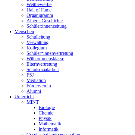
Wettbewerbe
Hall of Fame
Organigramm
Alberts Geschichte
Schüler:innenzeitung
Menschen
Schulleitung
Verwaltung
Kollegium
Schüler*innenvertretung
Willkommensklasse
Elternvertretung
Schulsozialarbeit
FSJ
Mediation
Förderverein
Alumni
Unterricht
MINT
Biologie
Chemie
Physik
Mathematik
Informatik
Gesellschaftswissenschaften