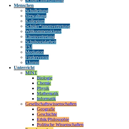
Schüler:innenzeitung
Menschen
Schulleitung
Verwaltung
Kollegium
Schüler*innenvertretung
Willkommensklasse
Elternvertretung
Schulsozialarbeit
FSJ
Mediation
Förderverein
Alumni
Unterricht
MINT
Biologie
Chemie
Physik
Mathematik
Informatik
Gesellschaftswissenschaften
Geografie
Geschichte
Ethik/Philosophie
Politische Wissenschaften