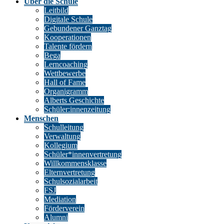
Über die Schule
Leitbild
Digitale Schule
Gebundener Ganztag
Kooperationen
Talente fördern
Bega
Lerncoaching
Wettbewerbe
Hall of Fame
Organigramm
Alberts Geschichte
Schüler:innenzeitung
Menschen
Schulleitung
Verwaltung
Kollegium
Schüler*innenvertretung
Willkommensklasse
Elternvertretung
Schulsozialarbeit
FSJ
Mediation
Förderverein
Alumni