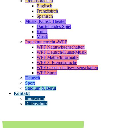
Fremdsprachen
Englisch
Französisch
Spanisch
Musik, Kunst, Theater
Darstellendes Spiel
Kunst
Musik
Projektunterricht -WPF
WPF Naturwissenschaften
WPF Deutsch/Kunst/Musik
WPF Mathe/Informatik
WPF 3. Fremdsprache
WPF Gesellschaftswissenschaften
WPF Sport
Deutsch
Sport
Studium & Beruf
Kontakt
Impressum
Datenschutz