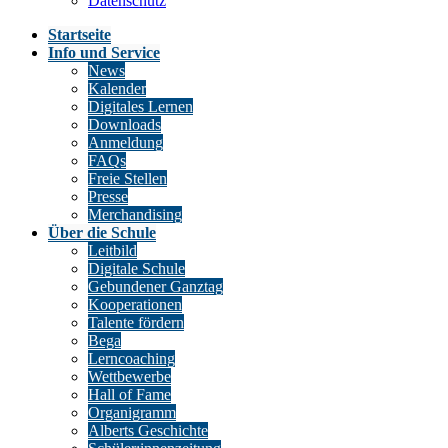
Datenschutz
Startseite
Info und Service
News
Kalender
Digitales Lernen
Downloads
Anmeldung
FAQs
Freie Stellen
Presse
Merchandising
Über die Schule
Leitbild
Digitale Schule
Gebundener Ganztag
Kooperationen
Talente fördern
Bega
Lerncoaching
Wettbewerbe
Hall of Fame
Organigramm
Alberts Geschichte