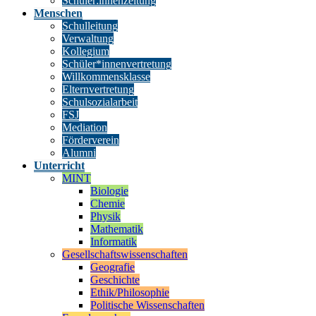
Schüler:innenzeitung
Menschen
Schulleitung
Verwaltung
Kollegium
Schüler*innenvertretung
Willkommensklasse
Elternvertretung
Schulsozialarbeit
FSJ
Mediation
Förderverein
Alumni
Unterricht
MINT
Biologie
Chemie
Physik
Mathematik
Informatik
Gesellschaftswissenschaften
Geografie
Geschichte
Ethik/Philosophie
Politische Wissenschaften