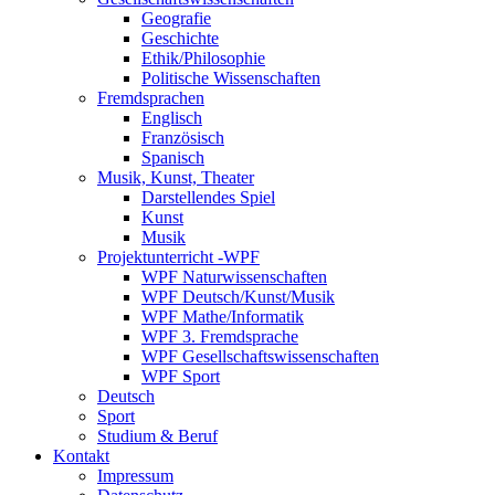
Geografie
Geschichte
Ethik/Philosophie
Politische Wissenschaften
Fremdsprachen
Englisch
Französisch
Spanisch
Musik, Kunst, Theater
Darstellendes Spiel
Kunst
Musik
Projektunterricht -WPF
WPF Naturwissenschaften
WPF Deutsch/Kunst/Musik
WPF Mathe/Informatik
WPF 3. Fremdsprache
WPF Gesellschaftswissenschaften
WPF Sport
Deutsch
Sport
Studium & Beruf
Kontakt
Impressum