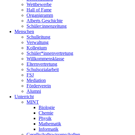
Wettbewerbe
Hall of Fame
Organigramm
Alberts Geschichte
Schüler:innenzeitung
Menschen
Schulleitung
Verwaltung
Kollegium
Schüler*innenvertretung
Willkommensklasse
Elternvertretung
Schulsozialarbeit
FSJ
Mediation
Förderverein
Alumni
Unterricht
MINT
Biologie
Chemie
Physik
Mathematik
Informatik
Gesellschaftswissenschaften