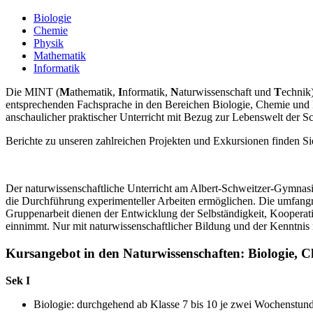
Biologie
Chemie
Physik
Mathematik
Informatik
Die MINT (
M
athematik,
I
nformatik,
N
aturwissenschaft und
T
echnik
entsprechenden Fachsprache in den Bereichen Biologie, Chemie und 
anschaulicher praktischer Unterricht mit Bezug zur Lebenswelt der Sc
Berichte zu unseren zahlreichen Projekten und Exkursionen finden Sie
Der naturwissenschaftliche Unterricht am Albert-Schweitzer-Gymnasium
die Durchführung experimenteller Arbeiten ermöglichen. Die umfangr
Gruppenarbeit dienen der Entwicklung der Selbständigkeit, Kooperat
einnimmt. Nur mit naturwissenschaftlicher Bildung und der Kenntnis
Kursangebot in den Naturwissenschaften: Biologie, C
Sek I
Biologie: durchgehend ab Klasse 7 bis 10 je zwei Wochenstund