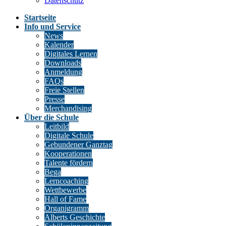
Datenschutz
Startseite
Info und Service
News
Kalender
Digitales Lernen
Downloads
Anmeldung
FAQs
Freie Stellen
Presse
Merchandising
Über die Schule
Leitbild
Digitale Schule
Gebundener Ganztag
Kooperationen
Talente fördern
Bega
Lerncoaching
Wettbewerbe
Hall of Fame
Organigramm
Alberts Geschichte