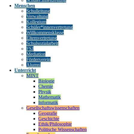
Schüler:innenzeitung
Menschen
Schulleitung
Verwaltung
Kollegium
Schüler*innenvertretung
Willkommensklasse
Elternvertretung
Schulsozialarbeit
FSJ
Mediation
Förderverein
Alumni
Unterricht
MINT
Biologie
Chemie
Physik
Mathematik
Informatik
Gesellschaftswissenschaften
Geografie
Geschichte
Ethik/Philosophie
Politische Wissenschaften