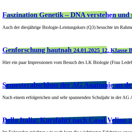
Faszination Genetik – DNA verstehen und
Auch der diesjährige Biologie-Leistungskurs (Q3) besuchte im Rahm
Genforschung hautnah
24.01.2025
12. Klasse B
Hier ein paar Impressionen vom Besuch des LK Biologie (Frau Lede
Semesterabschluss der AG Anatomie an de
Nach einem erfolgreichen und sehr spannenden Schuljahr in der AG
Bella Italia: Kursfahrt nach Casal Velino
1