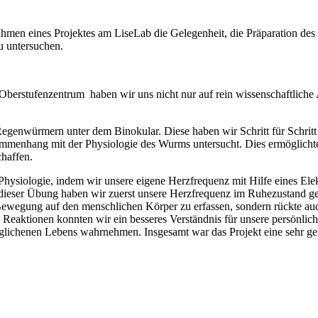
 Rahmen eines Projektes am LiseLab die Gelegenheit, die Präparatio
u untersuchen.
erstufenzentrum haben wir uns nicht nur auf rein wissenschaftliche As
Regenwürmern unter dem Binokular. Diese haben wir Schritt für Schritt
usammenhang mit der Physiologie des Wurms untersucht. Dies ermöglich
haffen.
e Physiologie, indem wir unsere eigene Herzfrequenz mit Hilfe eines E
ieser Übung haben wir zuerst unsere Herzfrequenz im Ruhezustand g
ewegung auf den menschlichen Körper zu erfassen, sondern rückte auc
 Reaktionen konnten wir ein besseres Verständnis für unsere persönli
glichenen Lebens wahrnehmen. Insgesamt war das Projekt eine sehr g