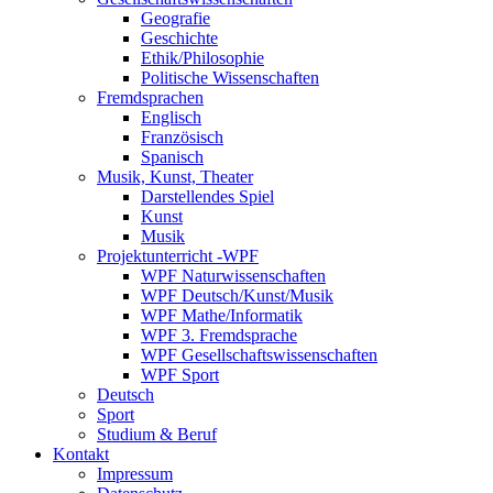
Geografie
Geschichte
Ethik/Philosophie
Politische Wissenschaften
Fremdsprachen
Englisch
Französisch
Spanisch
Musik, Kunst, Theater
Darstellendes Spiel
Kunst
Musik
Projektunterricht -WPF
WPF Naturwissenschaften
WPF Deutsch/Kunst/Musik
WPF Mathe/Informatik
WPF 3. Fremdsprache
WPF Gesellschaftswissenschaften
WPF Sport
Deutsch
Sport
Studium & Beruf
Kontakt
Impressum