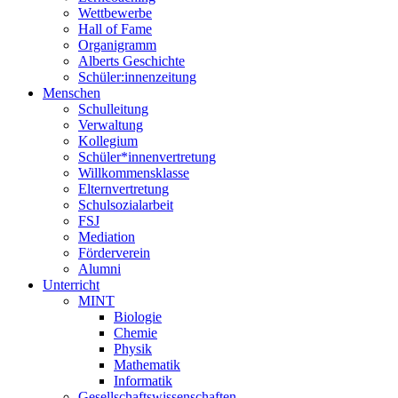
Wettbewerbe
Hall of Fame
Organigramm
Alberts Geschichte
Schüler:innenzeitung
Menschen
Schulleitung
Verwaltung
Kollegium
Schüler*innenvertretung
Willkommensklasse
Elternvertretung
Schulsozialarbeit
FSJ
Mediation
Förderverein
Alumni
Unterricht
MINT
Biologie
Chemie
Physik
Mathematik
Informatik
Gesellschaftswissenschaften