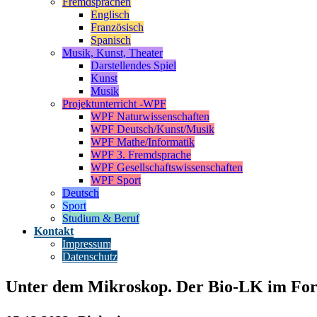
Fremdsprachen
Englisch
Französisch
Spanisch
Musik, Kunst, Theater
Darstellendes Spiel
Kunst
Musik
Projektunterricht -WPF
WPF Naturwissenschaften
WPF Deutsch/Kunst/Musik
WPF Mathe/Informatik
WPF 3. Fremdsprache
WPF Gesellschaftswissenschaften
WPF Sport
Deutsch
Sport
Studium & Beruf
Kontakt
Impressum
Datenschutz
Unter dem Mikroskop. Der Bio-LK im Fo