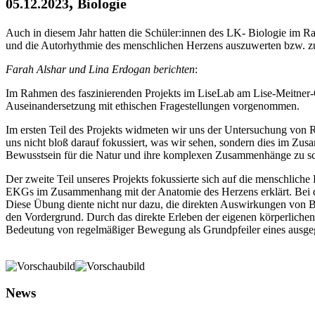
,
05.12.2023
Biologie
Auch in diesem Jahr hatten die Schüler:innen des LK- Biologie im
und die Autorhythmie des menschlichen Herzens auszuwerten bzw. z
Farah Alshar und Lina Erdogan berichten
:
Im Rahmen des faszinierenden Projekts im LiseLab am Lise-Meitner-Ob
Auseinandersetzung mit ethischen Fragestellungen vorgenommen.
Im ersten Teil des Projekts widmeten wir uns der Untersuchung von 
uns nicht bloß darauf fokussiert, was wir sehen, sondern dies im Z
Bewusstsein für die Natur und ihre komplexen Zusammenhänge zu sc
Der zweite Teil unseres Projekts fokussierte sich auf die menschlich
EKGs im Zusammenhang mit der Anatomie des Herzens erklärt. Bei d
Diese Übung diente nicht nur dazu, die direkten Auswirkungen von B
den Vordergrund. Durch das direkte Erleben der eigenen körperlichen
Bedeutung von regelmäßiger Bewegung als Grundpfeiler eines ausge
News