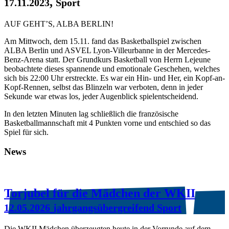
,
17.11.2023
Sport
AUF GEHT’S, ALBA BERLIN!
Am Mittwoch, dem 15.11. fand das Basketballspiel zwischen
ALBA Berlin und ASVEL Lyon-Villeurbanne in der Mercedes-
Benz-Arena statt. Der Grundkurs Basketball von Herrn Lejeune
beobachtete dieses spannende und emotionale Geschehen, welches
sich bis 22:00 Uhr erstreckte. Es war ein Hin- und Her, ein Kopf-an-
Kopf-Rennen, selbst das Blinzeln war verboten, denn in jeder
Sekunde war etwas los, jeder Augenblick spielentscheidend.
In den letzten Minuten lag schließlich die französische
Basketballmannschaft mit 4 Punkten vorne und entschied so das
Spiel für sich.
News
Torjubel für die Mädchen der WKII
12.05.2026
jahrgangsübergreifend Sport
Die WKII Mädchen überzeugten heute in der Vorrunde auf dem