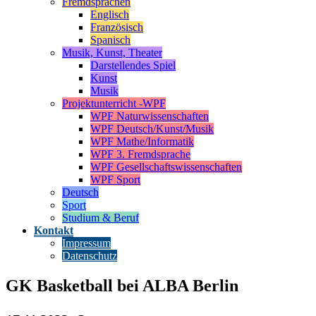
Fremdsprachen
Englisch
Französisch
Spanisch
Musik, Kunst, Theater
Darstellendes Spiel
Kunst
Musik
Projektunterricht -WPF
WPF Naturwissenschaften
WPF Deutsch/Kunst/Musik
WPF Mathe/Informatik
WPF 3. Fremdsprache
WPF Gesellschaftswissenschaften
WPF Sport
Deutsch
Sport
Studium & Beruf
Kontakt
Impressum
Datenschutz
GK Basketball bei ALBA Berlin