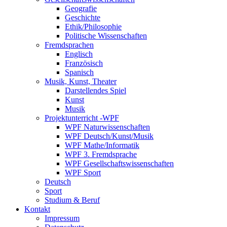
Geografie
Geschichte
Ethik/Philosophie
Politische Wissenschaften
Fremdsprachen
Englisch
Französisch
Spanisch
Musik, Kunst, Theater
Darstellendes Spiel
Kunst
Musik
Projektunterricht -WPF
WPF Naturwissenschaften
WPF Deutsch/Kunst/Musik
WPF Mathe/Informatik
WPF 3. Fremdsprache
WPF Gesellschaftswissenschaften
WPF Sport
Deutsch
Sport
Studium & Beruf
Kontakt
Impressum