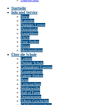
Datenschutz
Startseite
Info und Service
News
Kalender
Digitales Lernen
Downloads
Anmeldung
FAQs
Freie Stellen
Presse
Merchandising
Über die Schule
Leitbild
Digitale Schule
Gebundener Ganztag
Kooperationen
Talente fördern
Bega
Lerncoaching
Wettbewerbe
Hall of Fame
Organigramm
Alberts Geschichte