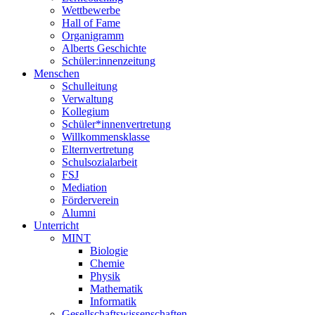
Wettbewerbe
Hall of Fame
Organigramm
Alberts Geschichte
Schüler:innenzeitung
Menschen
Schulleitung
Verwaltung
Kollegium
Schüler*innenvertretung
Willkommensklasse
Elternvertretung
Schulsozialarbeit
FSJ
Mediation
Förderverein
Alumni
Unterricht
MINT
Biologie
Chemie
Physik
Mathematik
Informatik
Gesellschaftswissenschaften