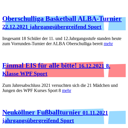
Oberschulliga Basketball ALBA-Turnier
22.12.2021
jahrgangsübergreifend Sport
Insgesamt 18 Schüler der 11. und 12.Jahrgangsstufe standen heute
zum Vorrunden-Turnier der ALBA Oberschulliga bereit
mehr
Einmal EIS für alle bitte!
16.12.2021
8.
Klasse WPF Sport
Zum Jahresabschluss 2021 versuchten sich die 21 Mädchen und
Jungen des WPF Kurses Sport 8
mehr
Neuköllner Fußballturnier
01.11.2021
jahrgangsübergreifend Sport