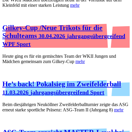
Kleinfeld mit einer starken Leistung
mehr
Gilkey-Cup /Neue Trikots für die
Schulteams
30.04.2026
jahrgangsübergreifend
WPF Sport
Heute ging es für ein gemischtes Team der WKII Jungen und
Mädchen gemeinsam zum Gilkey-Cup
mehr
He’s back! Pokalsieg im Zweifelderball
11.03.2026
jahrgangsübergreifend Sport
Beim diesjährigen Neuköllner Zweifelderballturnier zeigte das ASG
erneut starke sportliche Präsenz: ASG‑Team II (Jahrgang 8)
mehr