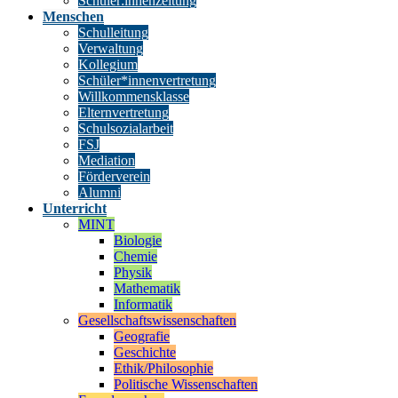
Schüler:innenzeitung
Menschen
Schulleitung
Verwaltung
Kollegium
Schüler*innenvertretung
Willkommensklasse
Elternvertretung
Schulsozialarbeit
FSJ
Mediation
Förderverein
Alumni
Unterricht
MINT
Biologie
Chemie
Physik
Mathematik
Informatik
Gesellschaftswissenschaften
Geografie
Geschichte
Ethik/Philosophie
Politische Wissenschaften