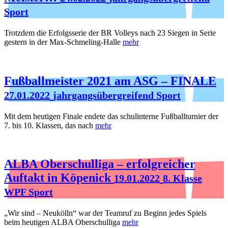
Sport
Trotzdem die Erfolgsserie der BR Volleys nach 23 Siegen in Serie
gestern in der Max-Schmeling-Halle
mehr
Fußballmeister 2021 am ASG – FINALE
27.01.2022
jahrgangsübergreifend Sport
Mit dem heutigen Finale endete das schulinterne Fußballturnier der
7. bis 10. Klassen, das nach
mehr
ALBA Oberschulliga – erfolgreicher
Auftakt in Köpenick
19.01.2022
8. Klasse
WPF Sport
„Wir sind – Neukölln“ war der Teamruf zu Beginn jedes Spiels
beim heutigen ALBA Oberschulliga
mehr