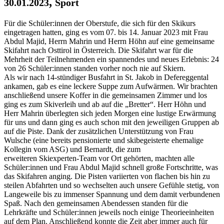
,
30.01.2023
Sport
Für die Schüler:innen der Oberstufe, die sich für den Skikurs
eingetragen hatten, ging es vom 07. bis 14. Januar 2023 mit Frau
Abdul Majid, Herrn Mahrin und Herrn Höhn auf eine gemeinsame
Skifahrt nach Osttirol in Österreich. Die Skifahrt war für die
Mehrheit der Teilnehmenden ein spannendes und neues Erlebnis: 24
von 26 Schüler:innen standen vorher noch nie auf Skiern.
Als wir nach 14-stündiger Busfahrt in St. Jakob in Defereggental
ankamen, gab es eine leckere Suppe zum Aufwärmen. Wir brachten
anschließend unsere Koffer in die gemeinsamen Zimmer und los
ging es zum Skiverleih und ab auf die „Bretter“. Herr Höhn und
Herr Mahrin überlegten sich jeden Morgen eine lustige Erwärmung
für uns und dann ging es auch schon mit den jeweiligen Gruppen ab
auf die Piste. Dank der zusätzlichen Unterstützung von Frau
Wulsche (eine bereits pensionierte und skibegeisterte ehemalige
Kollegin vom ASG) und Bernardt, die zum
erweiteren Skiexperten-Team vor Ort gehörten, machten alle
Schüler:innen und Frau Abdul Majid schnell große Fortschritte, was
das Skifahren anging. Die Pisten variierten von flachen bis hin zu
steilen Abfahrten und so wechselten auch unsere Gefühle stetig, von
Langeweile bis zu immenser Spannung und dem damit verbundenen
Spaß. Nach den gemeinsamen Abendessen standen für die
Lehrkräfte und Schüler:innen jeweils noch einige Theorieeinheiten
auf dem Plan. Anschließend konnte die Zeit aber immer auch für