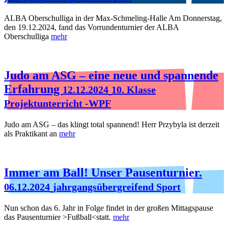
ALBA Oberschulliga in der Max-Schmeling-Halle Am Donnerstag,
den 19.12.2024, fand das Vorrundenturnier der ALBA
Oberschulliga
mehr
Judo am ASG – eine neue und spannende
Erfahrung
12.12.2024
10. Klasse
Projektunterricht -WPF
Judo am ASG – das klingt total spannend! Herr Przybyla ist derzeit
als Praktikant an
mehr
Immer am Ball! Unser Pausenturnier.
06.12.2024
jahrgangsübergreifend Sport
Nun schon das 6. Jahr in Folge findet in der großen Mittagspause
das Pausenturnier >Fußball<statt.
mehr