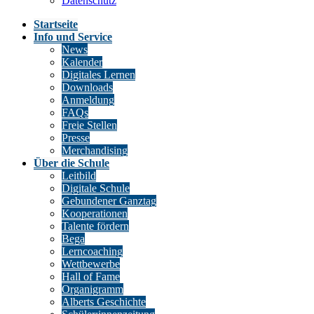
Datenschutz
Startseite
Info und Service
News
Kalender
Digitales Lernen
Downloads
Anmeldung
FAQs
Freie Stellen
Presse
Merchandising
Über die Schule
Leitbild
Digitale Schule
Gebundener Ganztag
Kooperationen
Talente fördern
Bega
Lerncoaching
Wettbewerbe
Hall of Fame
Organigramm
Alberts Geschichte