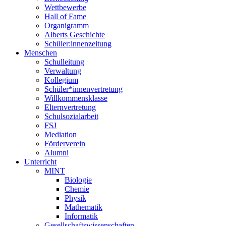
Wettbewerbe
Hall of Fame
Organigramm
Alberts Geschichte
Schüler:innenzeitung
Menschen
Schulleitung
Verwaltung
Kollegium
Schüler*innenvertretung
Willkommensklasse
Elternvertretung
Schulsozialarbeit
FSJ
Mediation
Förderverein
Alumni
Unterricht
MINT
Biologie
Chemie
Physik
Mathematik
Informatik
Gesellschaftswissenschaften