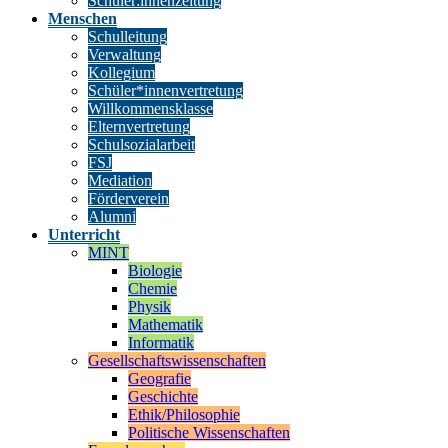
Schüler:innenzeitung
Menschen
Schulleitung
Verwaltung
Kollegium
Schüler*innenvertretung
Willkommensklasse
Elternvertretung
Schulsozialarbeit
FSJ
Mediation
Förderverein
Alumni
Unterricht
MINT
Biologie
Chemie
Physik
Mathematik
Informatik
Gesellschaftswissenschaften
Geografie
Geschichte
Ethik/Philosophie
Politische Wissenschaften