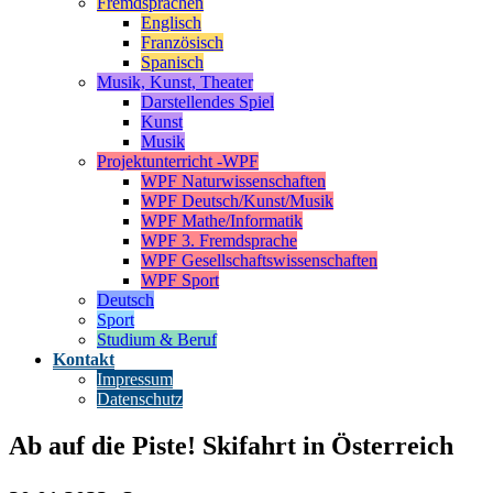
Fremdsprachen
Englisch
Französisch
Spanisch
Musik, Kunst, Theater
Darstellendes Spiel
Kunst
Musik
Projektunterricht -WPF
WPF Naturwissenschaften
WPF Deutsch/Kunst/Musik
WPF Mathe/Informatik
WPF 3. Fremdsprache
WPF Gesellschaftswissenschaften
WPF Sport
Deutsch
Sport
Studium & Beruf
Kontakt
Impressum
Datenschutz
Ab auf die Piste! Skifahrt in Österreich