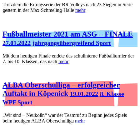
Trotzdem die Erfolgsserie der BR Volleys nach 23 Siegen in Serie
gestern in der Max-Schmeling-Halle
mehr
Fußballmeister 2021 am ASG – FINALE
27.01.2022
jahrgangsübergreifend Sport
Mit dem heutigen Finale endete das schulinterne Fußballturnier der
7. bis 10. Klassen, das nach
mehr
ALBA Oberschulliga – erfolgreicher
Auftakt in Köpenick
19.01.2022
8. Klasse
WPF Sport
„Wir sind – Neukölln“ war der Teamruf zu Beginn jedes Spiels
beim heutigen ALBA Oberschulliga
mehr