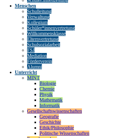
Schüler:innenzeitung
Menschen
Schulleitung
Verwaltung
Kollegium
Schüler*innenvertretung
Willkommensklasse
Elternvertretung
Schulsozialarbeit
FSJ
Mediation
Förderverein
Alumni
Unterricht
MINT
Biologie
Chemie
Physik
Mathematik
Informatik
Gesellschaftswissenschaften
Geografie
Geschichte
Ethik/Philosophie
Politische Wissenschaften