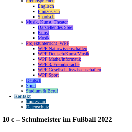
Fremdsprachen
Englisch
Französisch
Spanisch
Musik, Kunst, Theater
Darstellendes Spiel
Kunst
Musik
Projektunterricht -WPF
WPF Naturwissenschaften
WPF Deutsch/Kunst/Musik
WPF Mathe/Informatik
WPF 3. Fremdsprache
WPF Gesellschaftswissenschaften
WPF Sport
Deutsch
Sport
Studium & Beruf
Kontakt
Impressum
Datenschutz
10 c – Schulmeister im Fußball 2022