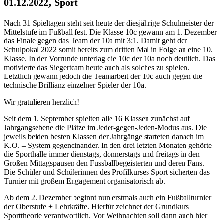
,
01.12.2022
Sport
Nach 31 Spieltagen steht seit heute der diesjährige Schulmeister der
Mittelstufe im Fußball fest. Die Klasse 10c gewann am 1. Dezember
das Finale gegen das Team der 10a mit 3:1. Damit geht der
Schulpokal 2022 somit bereits zum dritten Mal in Folge an eine 10.
Klasse. In der Vorrunde unterlag die 10c der 10a noch deutlich. Das
motivierte das Siegerteam heute auch als solches zu spielen.
Letztlich gewann jedoch die Teamarbeit der 10c auch gegen die
technische Brillianz einzelner Spieler der 10a.
Wir gratulieren herzlich!
Seit dem 1. September spielten alle 16 Klassen zunächst auf
Jahrgangsebene die Plätze im Jeder-gegen-Jeden-Modus aus. Die
jeweils beiden besten Klassen der Jahrgänge starteten danach im
K.O. – System gegeneinander. In den drei letzten Monaten gehörte
die Sporthalle immer dienstags, donnerstags und freitags in den
Großen Mittagspausen den Fussballbegeisterten und deren Fans.
Die Schüler und Schülerinnen des Profilkurses Sport sicherten das
Turnier mit großem Engagement organisatorisch ab.
Ab dem 2. Dezember beginnt nun erstmals auch ein Fußballturnier
der Oberstufe + Lehrkräfte. Hierfür zeichnet der Grundkurs
Sporttheorie verantwortlich. Vor Weihnachten soll dann auch hier