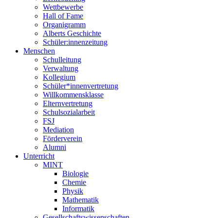
Wettbewerbe
Hall of Fame
Organigramm
Alberts Geschichte
Schüler:innenzeitung
Menschen
Schulleitung
Verwaltung
Kollegium
Schüler*innenvertretung
Willkommensklasse
Elternvertretung
Schulsozialarbeit
FSJ
Mediation
Förderverein
Alumni
Unterricht
MINT
Biologie
Chemie
Physik
Mathematik
Informatik
Gesellschaftswissenschaften