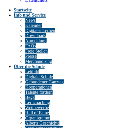
Datenschutz
Startseite
Info und Service
News
Kalender
Digitales Lernen
Downloads
Anmeldung
FAQs
Freie Stellen
Presse
Merchandising
Über die Schule
Leitbild
Digitale Schule
Gebundener Ganztag
Kooperationen
Talente fördern
Bega
Lerncoaching
Wettbewerbe
Hall of Fame
Organigramm
Alberts Geschichte