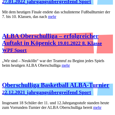
27.01.2022
jahrgangsübergreifend Sport
Mit dem heutigen Finale endete das schulinterne Fußballturnier der
7. bis 10. Klassen, das nach
mehr
ALBA Oberschulliga – erfolgreicher
Auftakt in Köpenick
19.01.2022
8. Klasse
WPF Sport
„Wir sind – Neukölln“ war der Teamruf zu Beginn jedes Spiels
beim heutigen ALBA Oberschulliga
mehr
Oberschulliga Basketball ALBA-Turnier
22.12.2021
jahrgangsübergreifend Sport
Insgesamt 18 Schüler der 11. und 12.Jahrgangsstufe standen heute
zum Vorrunden-Turnier der ALBA Oberschulliga bereit
mehr