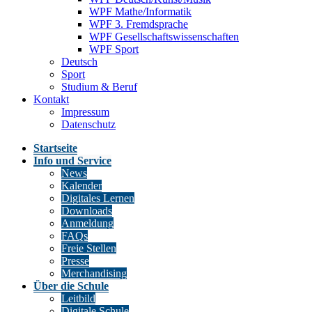
WPF Mathe/Informatik
WPF 3. Fremdsprache
WPF Gesellschaftswissenschaften
WPF Sport
Deutsch
Sport
Studium & Beruf
Kontakt
Impressum
Datenschutz
Startseite
Info und Service
News
Kalender
Digitales Lernen
Downloads
Anmeldung
FAQs
Freie Stellen
Presse
Merchandising
Über die Schule
Leitbild
Digitale Schule