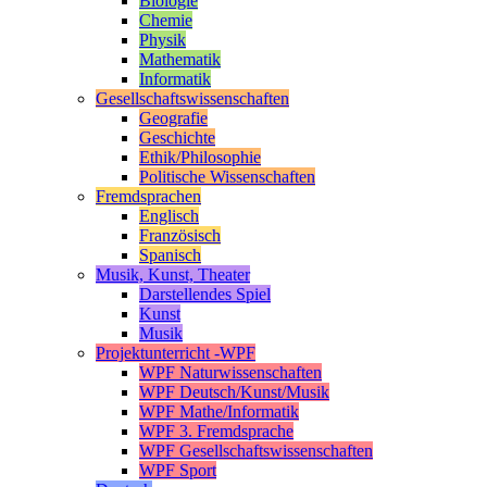
Biologie
Chemie
Physik
Mathematik
Informatik
Gesellschaftswissenschaften
Geografie
Geschichte
Ethik/Philosophie
Politische Wissenschaften
Fremdsprachen
Englisch
Französisch
Spanisch
Musik, Kunst, Theater
Darstellendes Spiel
Kunst
Musik
Projektunterricht -WPF
WPF Naturwissenschaften
WPF Deutsch/Kunst/Musik
WPF Mathe/Informatik
WPF 3. Fremdsprache
WPF Gesellschaftswissenschaften
WPF Sport