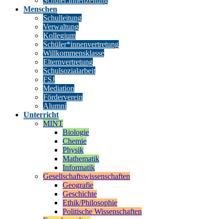
Schüler:innenzeitung
Menschen
Schulleitung
Verwaltung
Kollegium
Schüler*innenvertretung
Willkommensklasse
Elternvertretung
Schulsozialarbeit
FSJ
Mediation
Förderverein
Alumni
Unterricht
MINT
Biologie
Chemie
Physik
Mathematik
Informatik
Gesellschaftswissenschaften
Geografie
Geschichte
Ethik/Philosophie
Politische Wissenschaften