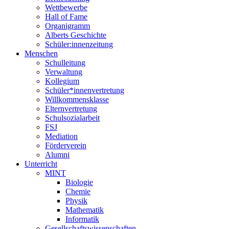
Wettbewerbe
Hall of Fame
Organigramm
Alberts Geschichte
Schüler:innenzeitung
Menschen
Schulleitung
Verwaltung
Kollegium
Schüler*innenvertretung
Willkommensklasse
Elternvertretung
Schulsozialarbeit
FSJ
Mediation
Förderverein
Alumni
Unterricht
MINT
Biologie
Chemie
Physik
Mathematik
Informatik
Gesellschaftswissenschaften