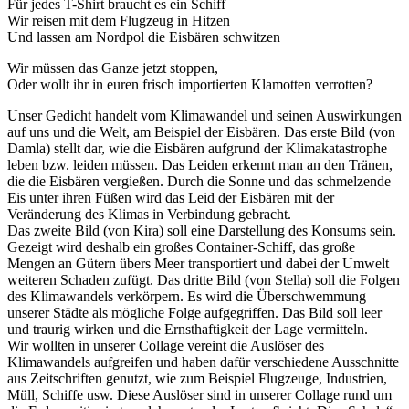
Für jedes T-Shirt braucht es ein Schiff
Wir reisen mit dem Flugzeug in Hitzen
Und lassen am Nordpol die Eisbären schwitzen
Wir müssen das Ganze jetzt stoppen,
Oder wollt ihr in euren frisch importierten Klamotten verrotten?
Unser Gedicht handelt vom Klimawandel und seinen Auswirkungen
auf uns und die Welt, am Beispiel der Eisbären. Das erste Bild (von
Damla) stellt dar, wie die Eisbären aufgrund der Klimakatastrophe
leben bzw. leiden müssen. Das Leiden erkennt man an den Tränen,
die die Eisbären vergießen. Durch die Sonne und das schmelzende
Eis unter ihren Füßen wird das Leid der Eisbären mit der
Veränderung des Klimas in Verbindung gebracht.
Das zweite Bild (von Kira) soll eine Darstellung des Konsums sein.
Gezeigt wird deshalb ein großes Container-Schiff, das große
Mengen an Gütern übers Meer transportiert und dabei der Umwelt
weiteren Schaden zufügt. Das dritte Bild (von Stella) soll die Folgen
des Klimawandels verkörpern. Es wird die Überschwemmung
unserer Städte als mögliche Folge aufgegriffen. Das Bild soll leer
und traurig wirken und die Ernsthaftigkeit der Lage vermitteln.
Wir wollten in unserer Collage vereint die Auslöser des
Klimawandels aufgreifen und haben dafür verschiedene Ausschnitte
aus Zeitschriften genutzt, wie zum Beispiel Flugzeuge, Industrien,
Müll, Schiffe usw. Diese Auslöser sind in unserer Collage rund um