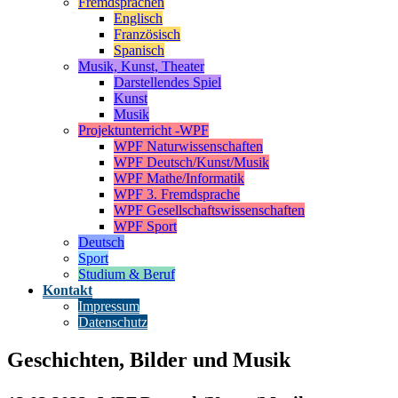
Fremdsprachen
Englisch
Französisch
Spanisch
Musik, Kunst, Theater
Darstellendes Spiel
Kunst
Musik
Projektunterricht -WPF
WPF Naturwissenschaften
WPF Deutsch/Kunst/Musik
WPF Mathe/Informatik
WPF 3. Fremdsprache
WPF Gesellschaftswissenschaften
WPF Sport
Deutsch
Sport
Studium & Beruf
Kontakt
Impressum
Datenschutz
Geschichten, Bilder und Musik