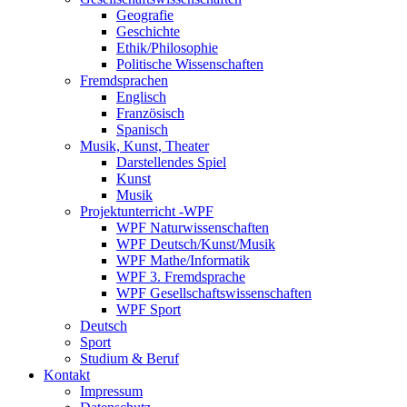
Geografie
Geschichte
Ethik/Philosophie
Politische Wissenschaften
Fremdsprachen
Englisch
Französisch
Spanisch
Musik, Kunst, Theater
Darstellendes Spiel
Kunst
Musik
Projektunterricht -WPF
WPF Naturwissenschaften
WPF Deutsch/Kunst/Musik
WPF Mathe/Informatik
WPF 3. Fremdsprache
WPF Gesellschaftswissenschaften
WPF Sport
Deutsch
Sport
Studium & Beruf
Kontakt
Impressum