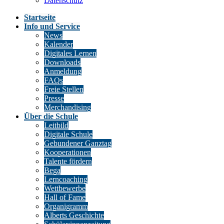
Datenschutz
Startseite
Info und Service
News
Kalender
Digitales Lernen
Downloads
Anmeldung
FAQs
Freie Stellen
Presse
Merchandising
Über die Schule
Leitbild
Digitale Schule
Gebundener Ganztag
Kooperationen
Talente fördern
Bega
Lerncoaching
Wettbewerbe
Hall of Fame
Organigramm
Alberts Geschichte