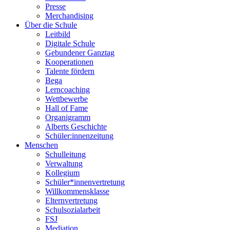
Presse
Merchandising
Über die Schule
Leitbild
Digitale Schule
Gebundener Ganztag
Kooperationen
Talente fördern
Bega
Lerncoaching
Wettbewerbe
Hall of Fame
Organigramm
Alberts Geschichte
Schüler:innenzeitung
Menschen
Schulleitung
Verwaltung
Kollegium
Schüler*innenvertretung
Willkommensklasse
Elternvertretung
Schulsozialarbeit
FSJ
Mediation