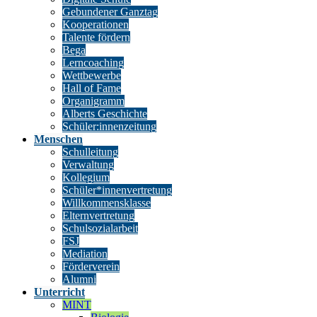
Gebundener Ganztag
Kooperationen
Talente fördern
Bega
Lerncoaching
Wettbewerbe
Hall of Fame
Organigramm
Alberts Geschichte
Schüler:innenzeitung
Menschen
Schulleitung
Verwaltung
Kollegium
Schüler*innenvertretung
Willkommensklasse
Elternvertretung
Schulsozialarbeit
FSJ
Mediation
Förderverein
Alumni
Unterricht
MINT