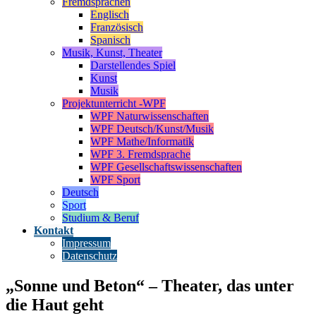
Fremdsprachen
Englisch
Französisch
Spanisch
Musik, Kunst, Theater
Darstellendes Spiel
Kunst
Musik
Projektunterricht -WPF
WPF Naturwissenschaften
WPF Deutsch/Kunst/Musik
WPF Mathe/Informatik
WPF 3. Fremdsprache
WPF Gesellschaftswissenschaften
WPF Sport
Deutsch
Sport
Studium & Beruf
Kontakt
Impressum
Datenschutz
„Sonne und Beton“ – Theater, das unter
die Haut geht