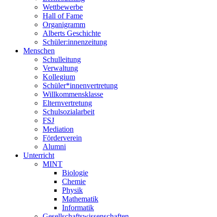
Wettbewerbe
Hall of Fame
Organigramm
Alberts Geschichte
Schüler:innenzeitung
Menschen
Schulleitung
Verwaltung
Kollegium
Schüler*innenvertretung
Willkommensklasse
Elternvertretung
Schulsozialarbeit
FSJ
Mediation
Förderverein
Alumni
Unterricht
MINT
Biologie
Chemie
Physik
Mathematik
Informatik
Gesellschaftswissenschaften