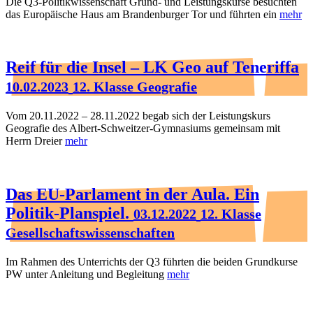
Die Q3-Politikwissenschaft Grund- und Leistungskurse besuchten
das Europäische Haus am Brandenburger Tor und führten ein
mehr
Reif für die Insel – LK Geo auf Teneriffa
10.02.2023
12. Klasse Geografie
Vom 20.11.2022 – 28.11.2022 begab sich der Leistungskurs
Geografie des Albert-Schweitzer-Gymnasiums gemeinsam mit
Herrn Dreier
mehr
Das EU-Parlament in der Aula. Ein
Politik-Planspiel.
03.12.2022
12. Klasse
Gesellschaftswissenschaften
Im Rahmen des Unterrichts der Q3 führten die beiden Grundkurse
PW unter Anleitung und Begleitung
mehr