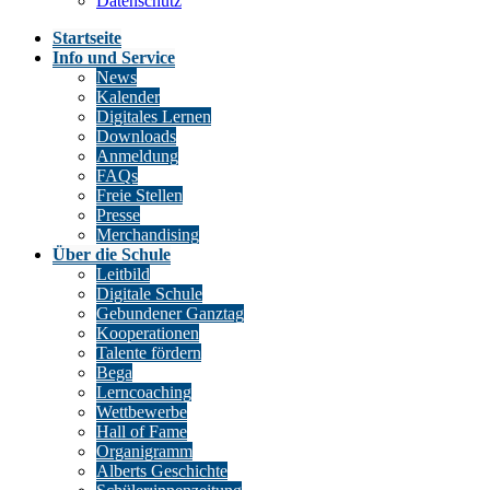
Datenschutz
Startseite
Info und Service
News
Kalender
Digitales Lernen
Downloads
Anmeldung
FAQs
Freie Stellen
Presse
Merchandising
Über die Schule
Leitbild
Digitale Schule
Gebundener Ganztag
Kooperationen
Talente fördern
Bega
Lerncoaching
Wettbewerbe
Hall of Fame
Organigramm
Alberts Geschichte