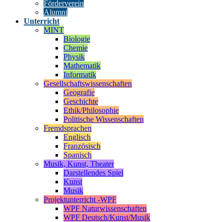
Förderverein
Alumni
Unterricht
MINT
Biologie
Chemie
Physik
Mathematik
Informatik
Gesellschaftswissenschaften
Geografie
Geschichte
Ethik/Philosophie
Politische Wissenschaften
Fremdsprachen
Englisch
Französisch
Spanisch
Musik, Kunst, Theater
Darstellendes Spiel
Kunst
Musik
Projektunterricht -WPF
WPF Naturwissenschaften
WPF Deutsch/Kunst/Musik