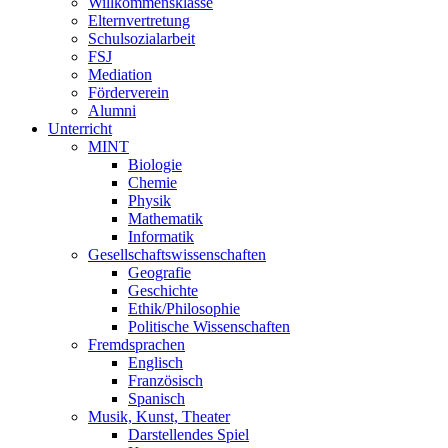
Willkommensklasse
Elternvertretung
Schulsozialarbeit
FSJ
Mediation
Förderverein
Alumni
Unterricht
MINT
Biologie
Chemie
Physik
Mathematik
Informatik
Gesellschaftswissenschaften
Geografie
Geschichte
Ethik/Philosophie
Politische Wissenschaften
Fremdsprachen
Englisch
Französisch
Spanisch
Musik, Kunst, Theater
Darstellendes Spiel