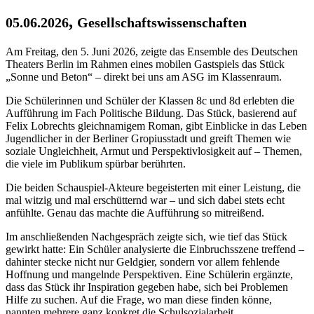
,
05.06.2026
Gesellschaftswissenschaften
Am Freitag, den 5. Juni 2026, zeigte das Ensemble des Deutschen
Theaters Berlin im Rahmen eines mobilen Gastspiels das Stück
„Sonne und Beton“ – direkt bei uns am ASG im Klassenraum.
Die Schülerinnen und Schüler der Klassen 8c und 8d erlebten die
Aufführung im Fach Politische Bildung. Das Stück, basierend auf
Felix Lobrechts gleichnamigem Roman, gibt Einblicke in das Leben
Jugendlicher in der Berliner Gropiusstadt und greift Themen wie
soziale Ungleichheit, Armut und Perspektivlosigkeit auf – Themen,
die viele im Publikum spürbar berührten.
Die beiden Schauspiel-Akteure begeisterten mit einer Leistung, die
mal witzig und mal erschütternd war – und sich dabei stets echt
anfühlte. Genau das machte die Aufführung so mitreißend.
Im anschließenden Nachgespräch zeigte sich, wie tief das Stück
gewirkt hatte: Ein Schüler analysierte die Einbruchsszene treffend –
dahinter stecke nicht nur Geldgier, sondern vor allem fehlende
Hoffnung und mangelnde Perspektiven. Eine Schülerin ergänzte,
dass das Stück ihr Inspiration gegeben habe, sich bei Problemen
Hilfe zu suchen. Auf die Frage, wo man diese finden könne,
nannten mehrere ganz konkret die Schulsozialarbeit.