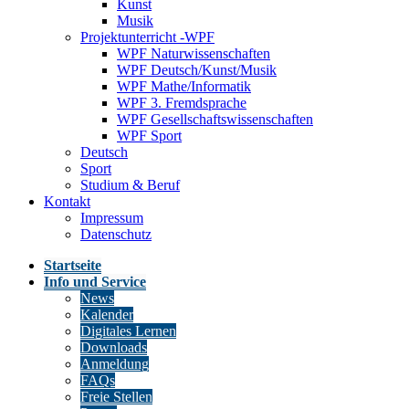
Kunst
Musik
Projektunterricht -WPF
WPF Naturwissenschaften
WPF Deutsch/Kunst/Musik
WPF Mathe/Informatik
WPF 3. Fremdsprache
WPF Gesellschaftswissenschaften
WPF Sport
Deutsch
Sport
Studium & Beruf
Kontakt
Impressum
Datenschutz
Startseite
Info und Service
News
Kalender
Digitales Lernen
Downloads
Anmeldung
FAQs
Freie Stellen