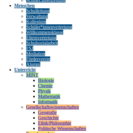
Schüler:innenzeitung
Menschen
Schulleitung
Verwaltung
Kollegium
Schüler*innenvertretung
Willkommensklasse
Elternvertretung
Schulsozialarbeit
FSJ
Mediation
Förderverein
Alumni
Unterricht
MINT
Biologie
Chemie
Physik
Mathematik
Informatik
Gesellschaftswissenschaften
Geografie
Geschichte
Ethik/Philosophie
Politische Wissenschaften