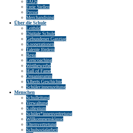
FAQs
Freie Stellen
Presse
Merchandising
Über die Schule
Leitbild
Digitale Schule
Gebundener Ganztag
Kooperationen
Talente fördern
Bega
Lerncoaching
Wettbewerbe
Hall of Fame
Organigramm
Alberts Geschichte
Schüler:innenzeitung
Menschen
Schulleitung
Verwaltung
Kollegium
Schüler*innenvertretung
Willkommensklasse
Elternvertretung
Schulsozialarbeit