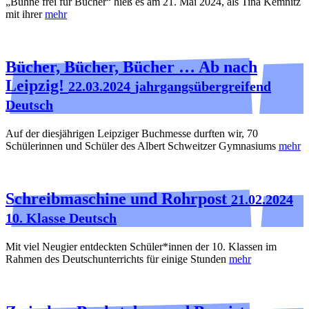
„Bühne frei für Bücher“ hieß es am 21. Mai 2024, als Tina Kemnitz
mit ihrer
mehr
Bücher, Bücher, Bücher … Ab nach
Leipzig!
22.03.2024
jahrgangsübergreifend
Deutsch
Auf der diesjährigen Leipziger Buchmesse durften wir, 70
Schülerinnen und Schüler des Albert Schweitzer Gymnasiums
mehr
Schreibmaschine und Rohrpost
21.02.2024
10. Klasse Deutsch
Mit viel Neugier entdeckten Schüler*innen der 10. Klassen im
Rahmen des Deutschunterrichts für einige Stunden
mehr