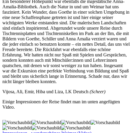
Ein besonderer Höhepunkt war ebenfalls die majestätische Anna-
Amalia-Bibliothek. Auch die Natur in und um Weimar hat uns
fasziniert. Kein Wunder, dass Goethe in einer solchen Umgebung in
eine neue Schaffensphase getreten ist und hier einige seiner
wichtigsten Werke entstanden sind. Die malerischen Landschaften
sind einfach inspirierend. Abgerundet wurde unsere Reise durch
Tischtennisplatten und Tischtenniskellen im Park an der Ilm, die mit
Bildern von Goethe, Schiller und Anna Amalia verziert waren und
die jeder einfach so benutzen konnte – ein nettes Detail, das uns viel
Freude bereitete. Die Rückfahrt war ebenfalls eine schöne
Erfahrung. Wir hatten nicht nur Spaß mit Spielen und Gesprächen,
sondern konnten auch mit Mitschüler:innen und Lehrer:innen
quatschen, mit denen wir sonst weniger zu tun haben. Insgesamt
war die Exkursion eine perfekte Verbindung von Bildung und Spaß
und bleibt uns sicherlich lange in Erinnerung. Schade nur, dass wir
nicht länger bleiben konnten.
Vijosa, Ali, Emir, Hiba und Liza, LK Deutsch
(Scheer)
Einige Impressionen der Reise findet man im unten angefügten
Video.