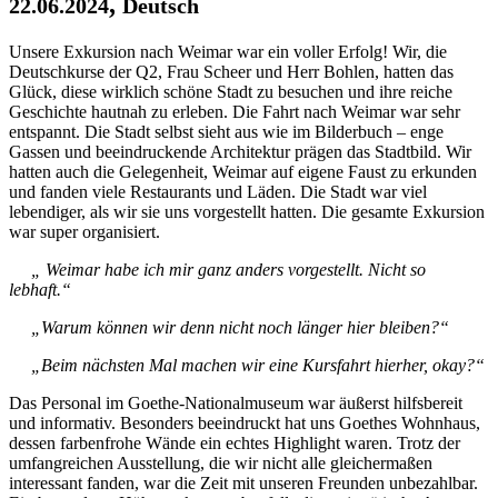
,
22.06.2024
Deutsch
Unsere Exkursion nach Weimar war ein voller Erfolg! Wir, die
Deutschkurse der Q2, Frau Scheer und Herr Bohlen, hatten das
Glück, diese wirklich schöne Stadt zu besuchen und ihre reiche
Geschichte hautnah zu erleben. Die Fahrt nach Weimar war sehr
entspannt. Die Stadt selbst sieht aus wie im Bilderbuch – enge
Gassen und beeindruckende Architektur prägen das Stadtbild. Wir
hatten auch die Gelegenheit, Weimar auf eigene Faust zu erkunden
und fanden viele Restaurants und Läden. Die Stadt war viel
lebendiger, als wir sie uns vorgestellt hatten. Die gesamte Exkursion
war super organisiert.
„ Weimar habe ich mir ganz anders vorgestellt. Nicht so
lebhaft.“
„Warum können wir denn nicht noch länger hier bleiben?“
„Beim nächsten Mal machen wir eine Kursfahrt hierher, okay?“
Das Personal im Goethe-Nationalmuseum war äußerst hilfsbereit
und informativ. Besonders beeindruckt hat uns Goethes Wohnhaus,
dessen farbenfrohe Wände ein echtes Highlight waren. Trotz der
umfangreichen Ausstellung, die wir nicht alle gleichermaßen
interessant fanden, war die Zeit mit unseren Freunden unbezahlbar.