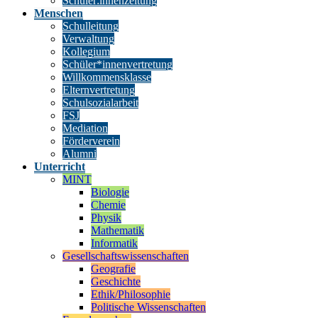
Schüler:innenzeitung
Menschen
Schulleitung
Verwaltung
Kollegium
Schüler*innenvertretung
Willkommensklasse
Elternvertretung
Schulsozialarbeit
FSJ
Mediation
Förderverein
Alumni
Unterricht
MINT
Biologie
Chemie
Physik
Mathematik
Informatik
Gesellschaftswissenschaften
Geografie
Geschichte
Ethik/Philosophie
Politische Wissenschaften