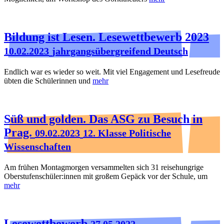
Bildung ist Lesen. Lesewettbewerb 2023
10.02.2023
jahrgangsübergreifend Deutsch
Endlich war es wieder so weit. Mit viel Engagement und Lesefreude
übten die Schülerinnen und
mehr
Süß und golden. Das ASG zu Besuch in
Prag.
09.02.2023
12. Klasse Politische
Wissenschaften
Am frühen Montagmorgen versammelten sich 31 reisehungrige
Oberstufenschüler:innen mit großem Gepäck vor der Schule, um
mehr
Lesewettbewerb
27.05.2022