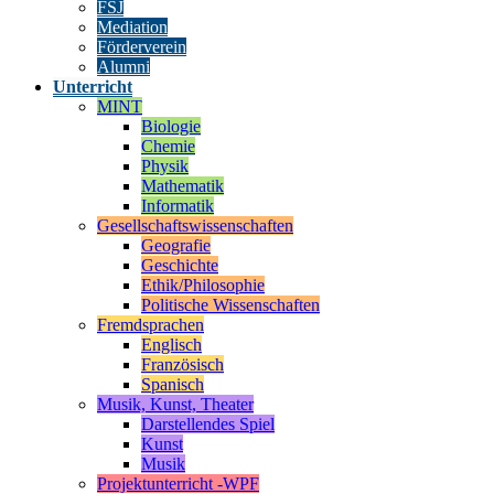
FSJ
Mediation
Förderverein
Alumni
Unterricht
MINT
Biologie
Chemie
Physik
Mathematik
Informatik
Gesellschaftswissenschaften
Geografie
Geschichte
Ethik/Philosophie
Politische Wissenschaften
Fremdsprachen
Englisch
Französisch
Spanisch
Musik, Kunst, Theater
Darstellendes Spiel
Kunst
Musik
Projektunterricht -WPF