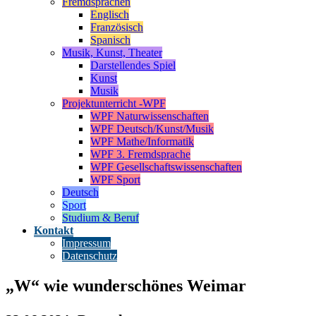
Fremdsprachen
Englisch
Französisch
Spanisch
Musik, Kunst, Theater
Darstellendes Spiel
Kunst
Musik
Projektunterricht -WPF
WPF Naturwissenschaften
WPF Deutsch/Kunst/Musik
WPF Mathe/Informatik
WPF 3. Fremdsprache
WPF Gesellschaftswissenschaften
WPF Sport
Deutsch
Sport
Studium & Beruf
Kontakt
Impressum
Datenschutz
„W“ wie wunderschönes Weimar