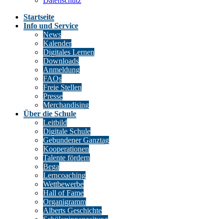
Datenschutz
Startseite
Info und Service
News
Kalender
Digitales Lernen
Downloads
Anmeldung
FAQs
Freie Stellen
Presse
Merchandising
Über die Schule
Leitbild
Digitale Schule
Gebundener Ganztag
Kooperationen
Talente fördern
Bega
Lerncoaching
Wettbewerbe
Hall of Fame
Organigramm
Alberts Geschichte