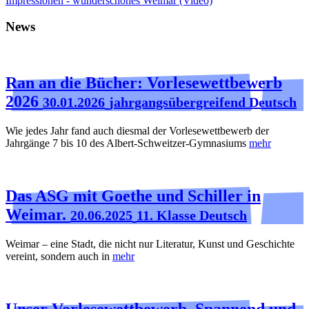
Impressionen - wunderschönes Weimar (Video)
News
Ran an die Bücher: Vorlesewettbewerb
2026
30.01.2026
jahrgangsübergreifend Deutsch
Wie jedes Jahr fand auch diesmal der Vorlesewettbewerb der
Jahrgänge 7 bis 10 des Albert-Schweitzer-Gymnasiums
mehr
Das ASG mit Goethe und Schiller in
Weimar.
20.06.2025
11. Klasse Deutsch
Weimar – eine Stadt, die nicht nur Literatur, Kunst und Geschichte
vereint, sondern auch in
mehr
Unser Vorlesewettbewerb. Spannend und