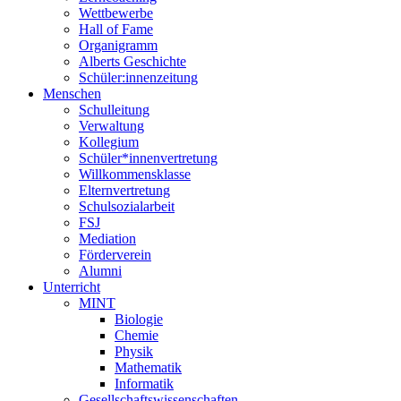
Wettbewerbe
Hall of Fame
Organigramm
Alberts Geschichte
Schüler:innenzeitung
Menschen
Schulleitung
Verwaltung
Kollegium
Schüler*innenvertretung
Willkommensklasse
Elternvertretung
Schulsozialarbeit
FSJ
Mediation
Förderverein
Alumni
Unterricht
MINT
Biologie
Chemie
Physik
Mathematik
Informatik
Gesellschaftswissenschaften