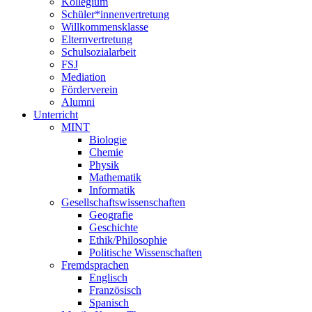
Kollegium
Schüler*innenvertretung
Willkommensklasse
Elternvertretung
Schulsozialarbeit
FSJ
Mediation
Förderverein
Alumni
Unterricht
MINT
Biologie
Chemie
Physik
Mathematik
Informatik
Gesellschaftswissenschaften
Geografie
Geschichte
Ethik/Philosophie
Politische Wissenschaften
Fremdsprachen
Englisch
Französisch
Spanisch