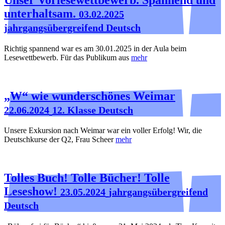
unterhaltsam.
03.02.2025
jahrgangsübergreifend Deutsch
Richtig spannend war es am 30.01.2025 in der Aula beim
Lesewettbewerb. Für das Publikum aus
mehr
„W“ wie wunderschönes Weimar
22.06.2024
12. Klasse Deutsch
Unsere Exkursion nach Weimar war ein voller Erfolg! Wir, die
Deutschkurse der Q2, Frau Scheer
mehr
Tolles Buch! Tolle Bücher! Tolle
Leseshow!
23.05.2024
jahrgangsübergreifend
Deutsch