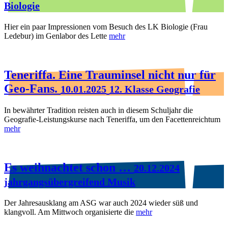
Biologie
Hier ein paar Impressionen vom Besuch des LK Biologie (Frau
Ledebur) im Genlabor des Lette
mehr
Teneriffa. Eine Trauminsel nicht nur für
Geo-Fans.
10.01.2025
12. Klasse Geografie
In bewährter Tradition reisten auch in diesem Schuljahr die
Geografie-Leistungskurse nach Teneriffa, um den Facettenreichtum
mehr
Es weihnachtet schon …
20.12.2024
jahrgangsübergreifend Musik
Der Jahresausklang am ASG war auch 2024 wieder süß und
klangvoll. Am Mittwoch organisierte die
mehr