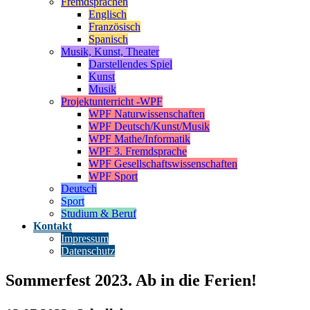
Fremdsprachen
Englisch
Französisch
Spanisch
Musik, Kunst, Theater
Darstellendes Spiel
Kunst
Musik
Projektunterricht -WPF
WPF Naturwissenschaften
WPF Deutsch/Kunst/Musik
WPF Mathe/Informatik
WPF 3. Fremdsprache
WPF Gesellschaftswissenschaften
WPF Sport
Deutsch
Sport
Studium & Beruf
Kontakt
Impressum
Datenschutz
Sommerfest 2023. Ab in die Ferien!