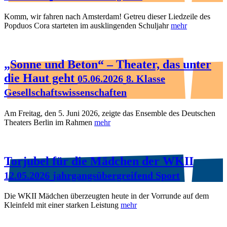
Komm, wir fahren nach Amsterdam! Getreu dieser Liedzeile des
Popduos Cora starteten im ausklingenden Schuljahr
mehr
„Sonne und Beton“ – Theater, das unter
die Haut geht
05.06.2026
8. Klasse
Gesellschaftswissenschaften
Am Freitag, den 5. Juni 2026, zeigte das Ensemble des Deutschen
Theaters Berlin im Rahmen
mehr
Torjubel für die Mädchen der WKII
12.05.2026
jahrgangsübergreifend Sport
Die WKII Mädchen überzeugten heute in der Vorrunde auf dem
Kleinfeld mit einer starken Leistung
mehr