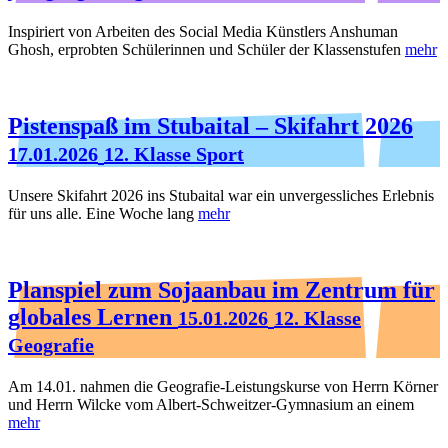
Inspiriert von Arbeiten des Social Media Künstlers Anshuman
Ghosh, erprobten Schülerinnen und Schüler der Klassenstufen
mehr
Pistenspaß im Stubaital – Skifahrt 2026
17.01.2026
12. Klasse Sport
Unsere Skifahrt 2026 ins Stubaital war ein unvergessliches Erlebnis
für uns alle. Eine Woche lang
mehr
Planspiel zum Sojaanbau im Zentrum für
globales Lernen
15.01.2026
12. Klasse
Geografie
Am 14.01. nahmen die Geografie-Leistungskurse von Herrn Körner
und Herrn Wilcke vom Albert-Schweitzer-Gymnasium an einem
mehr