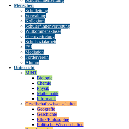
Schüler:innenzeitung
Menschen
Schulleitung
Verwaltung
Kollegium
Schüler*innenvertretung
Willkommensklasse
Elternvertretung
Schulsozialarbeit
FSJ
Mediation
Förderverein
Alumni
Unterricht
MINT
Biologie
Chemie
Physik
Mathematik
Informatik
Gesellschaftswissenschaften
Geografie
Geschichte
Ethik/Philosophie
Politische Wissenschaften