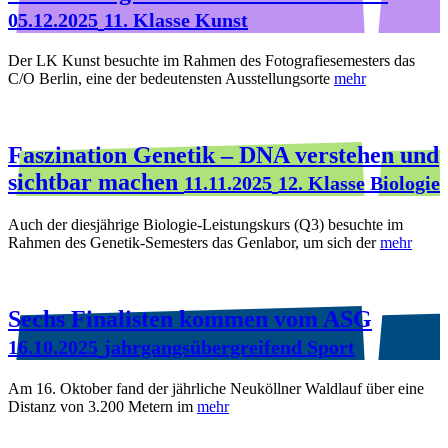
05.12.2025
11. Klasse Kunst
Der LK Kunst besuchte im Rahmen des Fotografiesemesters das
C/O Berlin, eine der bedeutensten Ausstellungsorte
mehr
Faszination Genetik – DNA verstehen und
sichtbar machen
11.11.2025
12. Klasse Biologie
Auch der diesjährige Biologie-Leistungskurs (Q3) besuchte im
Rahmen des Genetik-Semesters das Genlabor, um sich der
mehr
Sechs Finalisten kommen vom ASG
16.10.2025
jahrgangsübergreifend Sport
Am 16. Oktober fand der jährliche Neuköllner Waldlauf über eine
Distanz von 3.200 Metern im
mehr