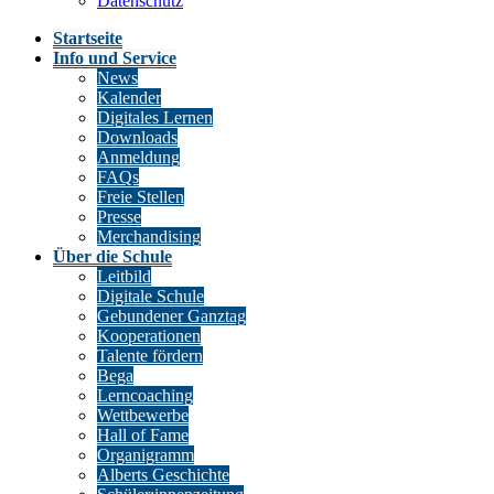
Datenschutz
Startseite
Info und Service
News
Kalender
Digitales Lernen
Downloads
Anmeldung
FAQs
Freie Stellen
Presse
Merchandising
Über die Schule
Leitbild
Digitale Schule
Gebundener Ganztag
Kooperationen
Talente fördern
Bega
Lerncoaching
Wettbewerbe
Hall of Fame
Organigramm
Alberts Geschichte