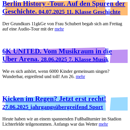
Berlin History -Tour. Auf den Spuren der
Geschichte.
04.07.2025
11. Klasse Geschichte
Der Grundkurs 11gkGe von Frau Schubert begab sich am Freitag
auf eine Audio-Tour mit der
mehr
6K UNITED. Vom Musikraum in die
Uber Arena.
28.06.2025
7. Klasse Musik
Wie es sich anhört, wenn 6000 Kinder gemeinsam singen?
Wunderbar, ergreifend und toll! Am 26.
mehr
Kicken im Regen? Jetzt erst recht!
27.06.2025
jahrgangsübergreifend Sport
Heute haben wir an einem spannenden Fußballturnier im Stadion
Lichterfelde teilgenommen. Anfangs war das Wetter
mehr