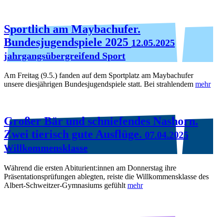
Sportlich am Maybachufer.
Bundesjugendspiele 2025
12.05.2025
jahrgangsübergreifend Sport
Am Freitag (9.5.) fanden auf dem Sportplatz am Maybachufer
unsere diesjährigen Bundesjugendspiele statt. Bei strahlendem
mehr
Großer Bär und schniefendes Nashorn.
Zwei tierisch gute Ausflüge.
07.04.2025
Willkommensklasse
Während die ersten Abiturient:innen am Donnerstag ihre
Präsentationsprüfungen ablegten, reiste die Willkommensklasse des
Albert-Schweitzer-Gymnasiums gefühlt
mehr