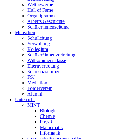
Wettbewerbe
Hall of Fame
Organigramm
Alberts Geschichte
Schüler:innenzeitung
Menschen
Schulleitung
Verwaltung
Kollegium
Schüler*innenvertretung
Willkommensklasse
Elternvertretung
Schulsozialarbeit
FSJ
Mediation
Förderverein
Alumni
Unterricht
MINT
Biologie
Chemie
Physik
Mathematik
Informatik
Gesellschaftswissenschaften