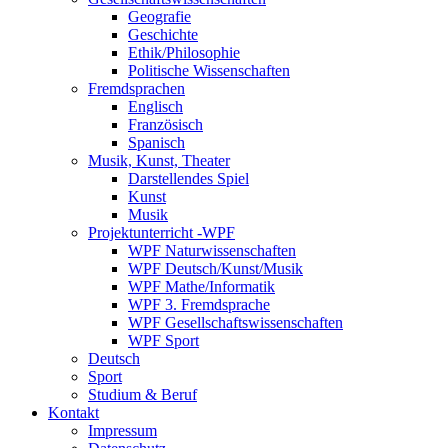
Geografie
Geschichte
Ethik/Philosophie
Politische Wissenschaften
Fremdsprachen
Englisch
Französisch
Spanisch
Musik, Kunst, Theater
Darstellendes Spiel
Kunst
Musik
Projektunterricht -WPF
WPF Naturwissenschaften
WPF Deutsch/Kunst/Musik
WPF Mathe/Informatik
WPF 3. Fremdsprache
WPF Gesellschaftswissenschaften
WPF Sport
Deutsch
Sport
Studium & Beruf
Kontakt
Impressum