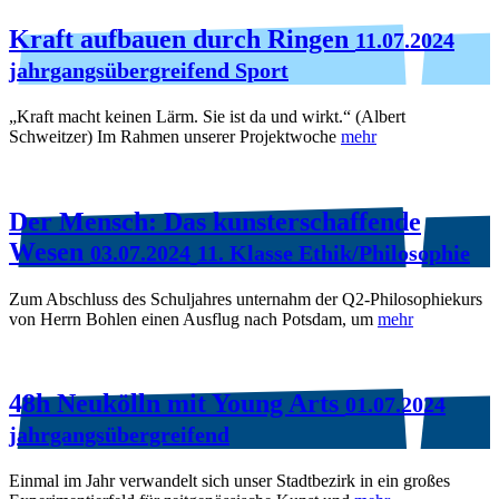
Kraft aufbauen durch Ringen
11.07.2024
jahrgangsübergreifend Sport
„Kraft macht keinen Lärm. Sie ist da und wirkt.“ (Albert
Schweitzer) Im Rahmen unserer Projektwoche
mehr
Der Mensch: Das kunsterschaffende
Wesen
03.07.2024
11. Klasse Ethik/Philosophie
Zum Abschluss des Schuljahres unternahm der Q2-Philosophiekurs
von Herrn Bohlen einen Ausflug nach Potsdam, um
mehr
48h Neukölln mit Young Arts
01.07.2024
jahrgangsübergreifend
Einmal im Jahr verwandelt sich unser Stadtbezirk in ein großes