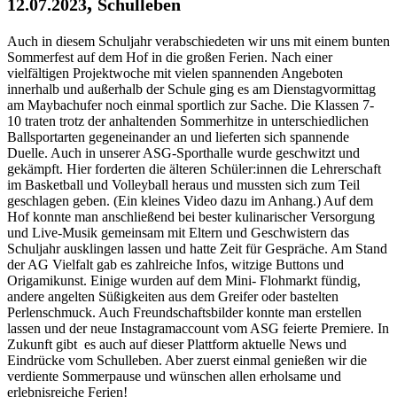
,
12.07.2023
Schulleben
Auch in diesem Schuljahr verabschiedeten wir uns mit einem bunten
Sommerfest auf dem Hof in die großen Ferien. Nach einer
vielfältigen Projektwoche mit vielen spannenden Angeboten
innerhalb und außerhalb der Schule ging es am Dienstagvormittag
am Maybachufer noch einmal sportlich zur Sache. Die Klassen 7-
10 traten trotz der anhaltenden Sommerhitze in unterschiedlichen
Ballsportarten gegeneinander an und lieferten sich spannende
Duelle. Auch in unserer ASG-Sporthalle wurde geschwitzt und
gekämpft. Hier forderten die älteren Schüler:innen die Lehrerschaft
im Basketball und Volleyball heraus und mussten sich zum Teil
geschlagen geben. (Ein kleines Video dazu im Anhang.) Auf dem
Hof konnte man anschließend bei bester kulinarischer Versorgung
und Live-Musik gemeinsam mit Eltern und Geschwistern das
Schuljahr ausklingen lassen und hatte Zeit für Gespräche. Am Stand
der AG Vielfalt gab es zahlreiche Infos, witzige Buttons und
Origamikunst. Einige wurden auf dem Mini- Flohmarkt fündig,
andere angelten Süßigkeiten aus dem Greifer oder bastelten
Perlenschmuck. Auch Freundschaftsbilder konnte man erstellen
lassen und der neue Instagramaccount vom ASG feierte Premiere. In
Zukunft gibt es auch auf dieser Plattform aktuelle News und
Eindrücke vom Schulleben. Aber zuerst einmal genießen wir die
verdiente Sommerpause und wünschen allen erholsame und
erlebnisreiche Ferien!