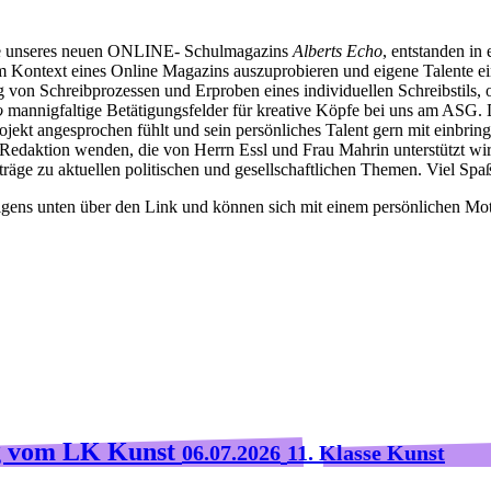
gabe unseres neuen ONLINE- Schulmagazins
Alberts Echo
, entstanden i
h im Kontext eines Online Magazins auszuprobieren und eigene Talente 
von Schreibprozessen und Erproben eines individuellen Schreibstils,
o
mannigfaltige Betätigungsfelder für kreative Köpfe bei uns am ASG. D
rojekt angesprochen fühlt und sein persönliches Talent gern mit einb
 Redaktion wenden, die von Herrn Essl und Frau Mahrin unterstützt wi
träge zu aktuellen politischen und gesellschaftlichen Themen. Viel Sp
igens unten über den Link und können sich mit einem persönlichen Mo
ng vom LK Kunst
06.07.2026
11. Klasse Kunst