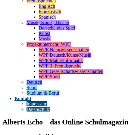
Fremdsprachen
Englisch
Französisch
Spanisch
Musik, Kunst, Theater
Darstellendes Spiel
Kunst
Musik
Projektunterricht -WPF
WPF Naturwissenschaften
WPF Deutsch/Kunst/Musik
WPF Mathe/Informatik
WPF 3. Fremdsprache
WPF Gesellschaftswissenschaften
WPF Sport
Deutsch
Sport
Studium & Beruf
Kontakt
Impressum
Datenschutz
Alberts Echo – das Online Schulmagazin