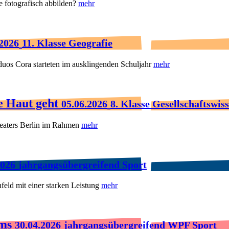
e fotografisch abbilden?
mehr
.2026
11. Klasse Geografie
uos Cora starteten im ausklingenden Schuljahr
mehr
ie Haut geht
05.06.2026
8. Klasse Gesellschaftswis
heaters Berlin im Rahmen
mehr
2026
jahrgangsübergreifend Sport
eld mit einer starken Leistung
mehr
ams
30.04.2026
jahrgangsübergreifend WPF Sport