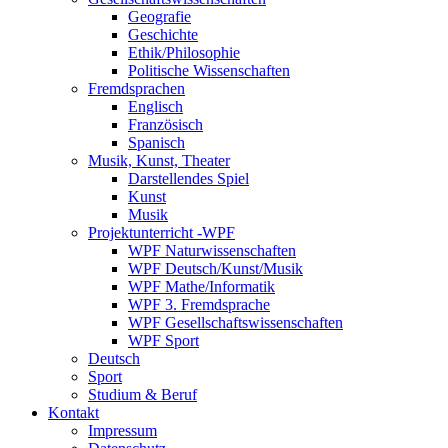
Geografie
Geschichte
Ethik/Philosophie
Politische Wissenschaften
Fremdsprachen
Englisch
Französisch
Spanisch
Musik, Kunst, Theater
Darstellendes Spiel
Kunst
Musik
Projektunterricht -WPF
WPF Naturwissenschaften
WPF Deutsch/Kunst/Musik
WPF Mathe/Informatik
WPF 3. Fremdsprache
WPF Gesellschaftswissenschaften
WPF Sport
Deutsch
Sport
Studium & Beruf
Kontakt
Impressum