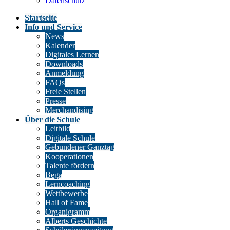
Datenschutz
Startseite
Info und Service
News
Kalender
Digitales Lernen
Downloads
Anmeldung
FAQs
Freie Stellen
Presse
Merchandising
Über die Schule
Leitbild
Digitale Schule
Gebundener Ganztag
Kooperationen
Talente fördern
Bega
Lerncoaching
Wettbewerbe
Hall of Fame
Organigramm
Alberts Geschichte