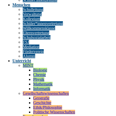
Schüler:innenzeitung
Menschen
Schulleitung
Verwaltung
Kollegium
Schüler*innenvertretung
Willkommensklasse
Elternvertretung
Schulsozialarbeit
FSJ
Mediation
Förderverein
Alumni
Unterricht
MINT
Biologie
Chemie
Physik
Mathematik
Informatik
Gesellschaftswissenschaften
Geografie
Geschichte
Ethik/Philosophie
Politische Wissenschaften