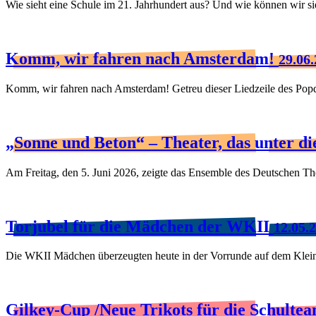
Wie sieht eine Schule im 21. Jahrhundert aus? Und wie können wir si
Komm, wir fahren nach Amsterdam!
29.06
Komm, wir fahren nach Amsterdam! Getreu dieser Liedzeile des Popd
„Sonne und Beton“ – Theater, das unter d
Am Freitag, den 5. Juni 2026, zeigte das Ensemble des Deutschen T
Torjubel für die Mädchen der WKII
12.05.
Die WKII Mädchen überzeugten heute in der Vorrunde auf dem Kleinf
Gilkey-Cup /Neue Trikots für die Schulte