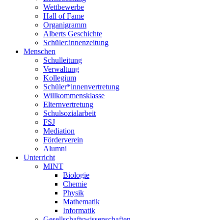
Wettbewerbe
Hall of Fame
Organigramm
Alberts Geschichte
Schüler:innenzeitung
Menschen
Schulleitung
Verwaltung
Kollegium
Schüler*innenvertretung
Willkommensklasse
Elternvertretung
Schulsozialarbeit
FSJ
Mediation
Förderverein
Alumni
Unterricht
MINT
Biologie
Chemie
Physik
Mathematik
Informatik
Gesellschaftswissenschaften